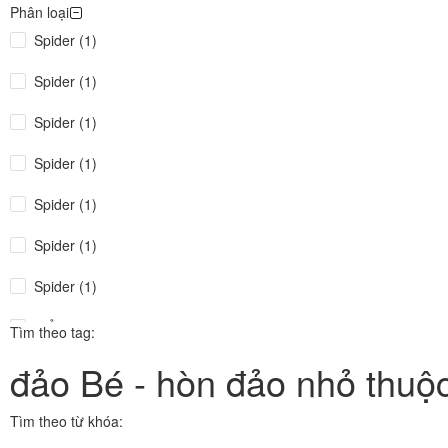
Phân loại
Spider (1)
Spider (1)
Spider (1)
Spider (1)
Spider (1)
Spider (1)
Spider (1)
Điểm tin (1)
Tìm theo tag:
đảo Bé - hòn đảo nhỏ thuộ
congthuong.vn (1)
Spider (1)
Tìm theo từ khóa: