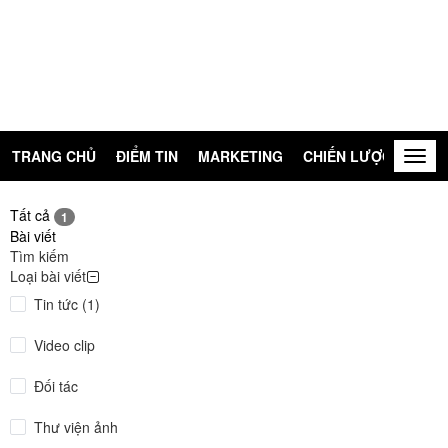
TRANG CHỦ
ĐIỂM TIN
MARKETING
CHIẾN LƯỢC
KIẾN
Togg
navig
Tất cả
1
Bài viết
Tìm kiếm
Loại bài viết
Tin tức (1)
Video clip
Đối tác
Thư viện ảnh