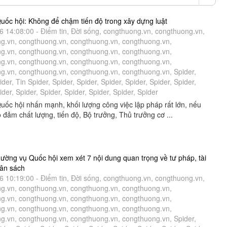
Quốc hội: Không để chậm tiến độ trong xây dựng luật
6 14:08:00 - Điểm tin, Đời sống, congthuong.vn, congthuong.vn,
g.vn, congthuong.vn, congthuong.vn, congthuong.vn,
g.vn, congthuong.vn, congthuong.vn, congthuong.vn,
g.vn, congthuong.vn, congthuong.vn, congthuong.vn,
g.vn, congthuong.vn, congthuong.vn, congthuong.vn, Spider,
ider, Tin Spider, Spider, Spider, Spider, Spider, Spider, Spider,
ider, Spider, Spider, Spider, Spider, Spider, Spider
Quốc hội nhấn mạnh, khối lượng công việc lập pháp rất lớn, nếu
đảm chất lượng, tiến độ, Bộ trưởng, Thủ trưởng cơ ...
ường vụ Quốc hội xem xét 7 nội dung quan trọng về tư pháp, tài
gân sách
6 10:19:00 - Điểm tin, Đời sống, congthuong.vn, congthuong.vn,
g.vn, congthuong.vn, congthuong.vn, congthuong.vn,
g.vn, congthuong.vn, congthuong.vn, congthuong.vn,
g.vn, congthuong.vn, congthuong.vn, congthuong.vn,
g.vn, congthuong.vn, congthuong.vn, congthuong.vn, Spider,