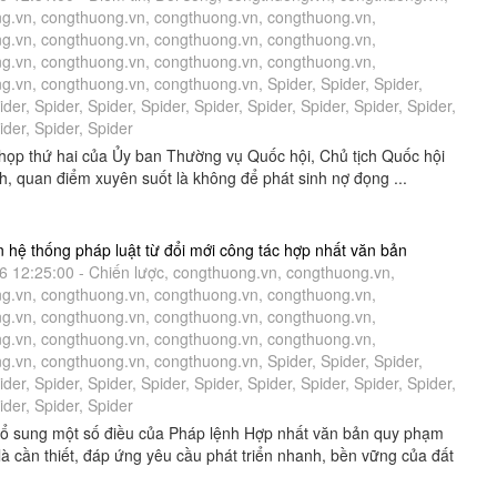
g.vn, congthuong.vn, congthuong.vn, congthuong.vn,
g.vn, congthuong.vn, congthuong.vn, congthuong.vn,
g.vn, congthuong.vn, congthuong.vn, congthuong.vn,
g.vn, congthuong.vn, congthuong.vn, Spider, Spider, Spider,
ider, Spider, Spider, Spider, Spider, Spider, Spider, Spider, Spider,
ider, Spider, Spider
họp thứ hai của Ủy ban Thường vụ Quốc hội, Chủ tịch Quốc hội
h, quan điểm xuyên suốt là không để phát sinh nợ đọng ...
n hệ thống pháp luật từ đổi mới công tác hợp nhất văn bản
6 12:25:00 - Chiến lược, congthuong.vn, congthuong.vn,
g.vn, congthuong.vn, congthuong.vn, congthuong.vn,
g.vn, congthuong.vn, congthuong.vn, congthuong.vn,
g.vn, congthuong.vn, congthuong.vn, congthuong.vn,
g.vn, congthuong.vn, congthuong.vn, Spider, Spider, Spider,
ider, Spider, Spider, Spider, Spider, Spider, Spider, Spider, Spider,
ider, Spider, Spider
bổ sung một số điều của Pháp lệnh Hợp nhất văn bản quy phạm
là cần thiết, đáp ứng yêu cầu phát triển nhanh, bền vững của đất