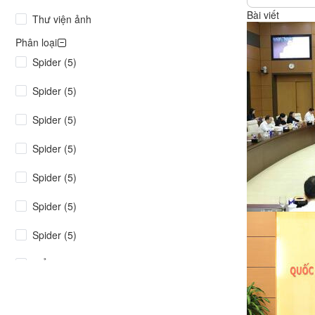
Xây dựng
Bài viết
Thư viện ảnh
Emagazine
Phân loại
Spider (5)
Spider (5)
Spider (5)
Spider (5)
Spider (5)
Spider (5)
Spider (5)
Điểm tin (4)
congthuong.vn (5)