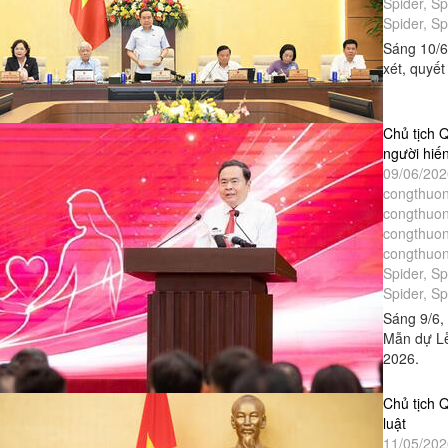
Spider, Sp
Spider, Sp
Sáng 10/6
xét, quyết
Chủ tịch 
người hi
09/06/202
congthuon
congthuon
congthuon
congthuon
Spider, Sp
Spider, Sp
Sáng 9/6, 
Mẫn dự Lễ
2026.
Chủ tịch
luật
11/05/202