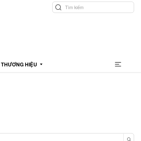
THƯƠNG HIỆU
hương hiệu uy tín
hương hiệu xanh
OCOP