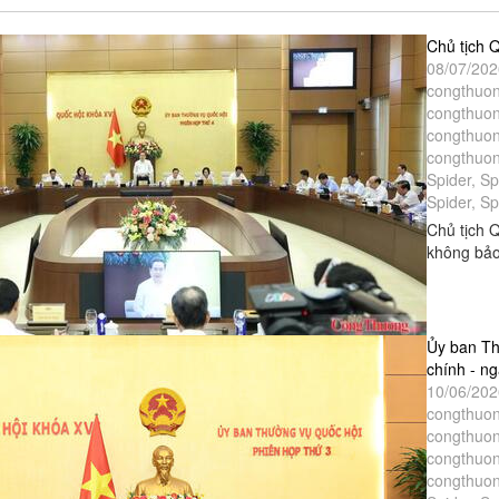
Chủ tịch 
08/07/202
congthuon
congthuon
congthuon
congthuon
Spider, Sp
Spider, Sp
Chủ tịch 
không bảo 
Ủy ban Th
chính - n
10/06/202
congthuon
congthuon
congthuon
congthuon