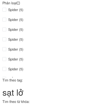
Phân loại
Spider (5)
Spider (5)
Spider (5)
Spider (5)
Spider (5)
Spider (5)
Spider (5)
Điểm tin (4)
Tìm theo tag:
sạt lở
congthuong.vn (5)
Spider (5)
Tìm theo từ khóa: