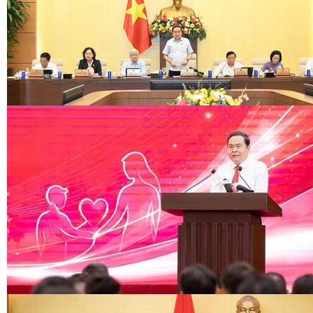
congthuong.vn (5)
congthuong.vn (5)
Spider (5)
congthuong.vn (5)
congthuong.vn (5)
congthuong.vn (5)
Spider (5)
congthuong.vn (5)
Spider (5)
congthuong.vn (5)
Spider (5)