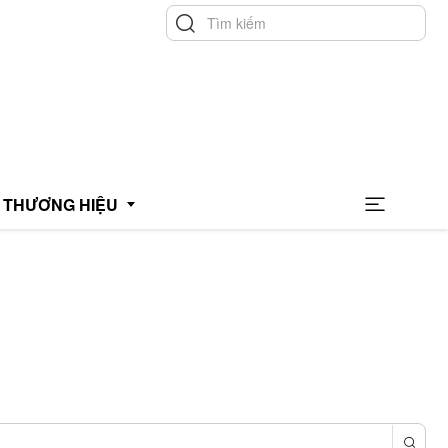
THƯƠNG HIỆU
hương hiệu uy tín
hương hiệu xanh
OCOP