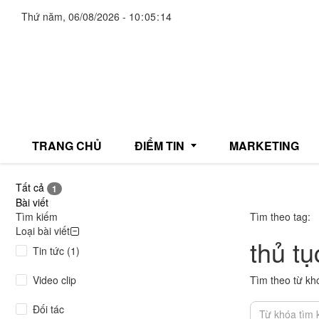
Thứ năm, 06/08/2026
-
10
:
05
:
15
TRANG CHỦ
ĐIỂM TIN
MARKETING
Tất cả
1
Bài viết
Giải trí
Tìm kiếm
Tìm theo tag:
Loại bài viết
thủ t
Thương mại
Tin tức (1)
Đời sống
Video clip
Tìm theo từ kh
Y tế
Đối tác