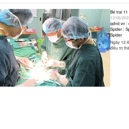
Bé trai 11
12/06/202
qdnd.vn
|
Spider
|
S
Spider
Ngày 12-6
điều trị t