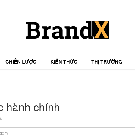
CHIẾN LƯỢC
KIẾN THỨC
THỊ TRƯỜNG
T
ục hành chính
T
óa: