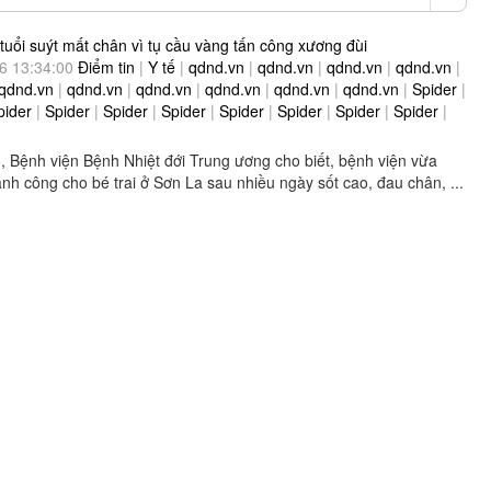
 tuổi suýt mất chân vì tụ cầu vàng tấn công xương đùi
6 13:34:00
Điểm tin
|
Y tế
|
qdnd.vn
|
qdnd.vn
|
qdnd.vn
|
qdnd.vn
|
qdnd.vn
|
qdnd.vn
|
qdnd.vn
|
qdnd.vn
|
qdnd.vn
|
qdnd.vn
|
Spider
|
pider
|
Spider
|
Spider
|
Spider
|
Spider
|
Spider
|
Spider
|
Spider
|
, Bệnh viện Bệnh Nhiệt đới Trung ương cho biết, bệnh viện vừa
hành công cho bé trai ở Sơn La sau nhiều ngày sốt cao, đau chân, ...