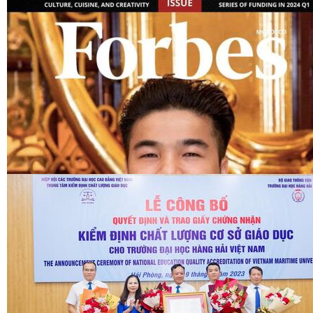
Kiến thức
Tin Spider (2)
congthuong.vn (2)
Marketing (1)
Giải trí
Y tế
Thương mại
Xây dựng
Thương hiệu uy tín (1)
Video
congthuong.vn (2)