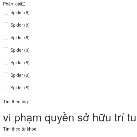
Phân loại
Spider (8)
Spider (8)
Spider (8)
Spider (8)
Spider (8)
Spider (8)
Spider (8)
Điểm tin (5)
Tìm theo tag:
vi phạm quyền sở hữu trí t
congthuong.vn (8)
Spider (8)
Tìm theo từ khóa: