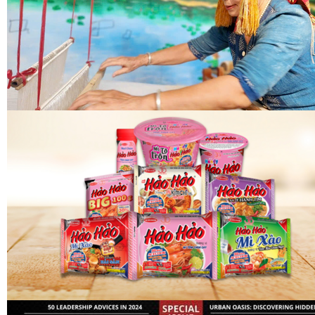
qdnd.vn
Thị trường
spider (4)
thanhtra.com.vn (2)
congthuong.vn
laodong.vn
Đời sống (3)
Chiến lược
laodong.vn
Thương hiệu (4)
Câu chuyện kinh doanh