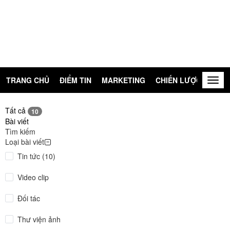
TRANG CHỦ
ĐIỂM TIN
MARKETING
CHIẾN LƯỢC
KIẾN
Togg
navig
Tất cả
10
Bài viết
Tìm kiếm
Loại bài viết
Tin tức (10)
Video clip
Đối tác
Thư viện ảnh