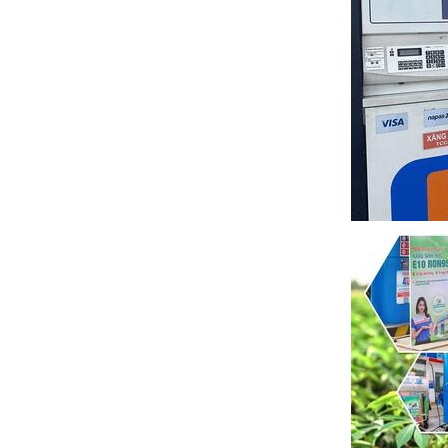
qdnd.vn
qdnd.vn
Thị trường
spider
thanhtra.com.vn
congthuong.vn
laodong.vn
Đời sống (8)
Chiến lược (2)
laodong.vn
Thương hiệu