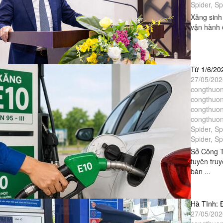
Spider, Sp
Xăng sinh
vận hành ổ
Từ 1/6/20
27/05/202
congthuon
congthuon
congthuon
congthuon
Spider, Sp
Spider, Sp
Sở Công T
tuyên truy
bàn ...
Hà Tĩnh: 
27/05/202