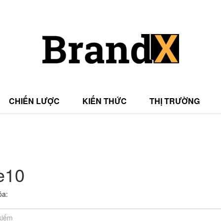
CHIẾN LƯỢC
KIẾN THỨC
THỊ TRƯỜNG
T
e10
T
óa: