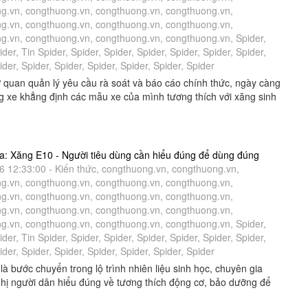
g.vn, congthuong.vn, congthuong.vn, congthuong.vn,
g.vn, congthuong.vn, congthuong.vn, congthuong.vn,
g.vn, congthuong.vn, congthuong.vn, congthuong.vn, Spider,
ider, Tin Spider, Spider, Spider, Spider, Spider, Spider, Spider,
ider, Spider, Spider, Spider, Spider, Spider, Spider
ơ quan quản lý yêu cầu rà soát và báo cáo chính thức, ngày càng
g xe khẳng định các mẫu xe của mình tương thích với xăng sinh
a: Xăng E10 - Người tiêu dùng cần hiểu đúng để dùng đúng
6 12:33:00 - Kiến thức, congthuong.vn, congthuong.vn,
g.vn, congthuong.vn, congthuong.vn, congthuong.vn,
g.vn, congthuong.vn, congthuong.vn, congthuong.vn,
g.vn, congthuong.vn, congthuong.vn, congthuong.vn,
g.vn, congthuong.vn, congthuong.vn, congthuong.vn, Spider,
ider, Tin Spider, Spider, Spider, Spider, Spider, Spider, Spider,
ider, Spider, Spider, Spider, Spider, Spider, Spider
à bước chuyển trong lộ trình nhiên liệu sinh học, chuyên gia
hị người dân hiểu đúng về tương thích động cơ, bảo dưỡng để