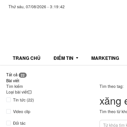
Thứ sáu, 07/08/2026
-
3
:
19
:
43
TRANG CHỦ
ĐIỂM TIN
MARKETING
Tất cả
22
Bài viết
Giải trí
Tìm kiếm
Tìm theo tag:
Loại bài viết
xăng 
Thương mại
Tin tức (22)
Đời sống
Video clip
Tìm theo từ kh
Y tế
Đối tác