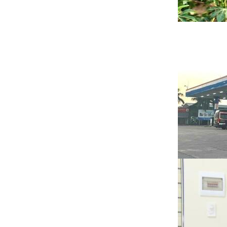
Câu chuyện kinh doanh (1)
Kiến thức (1)
Tin Spider (10)
congthuong.vn (10)
Marketing
Giải trí
Y tế
Thương mại
Xây dựng
Thương hiệu uy tín
Video