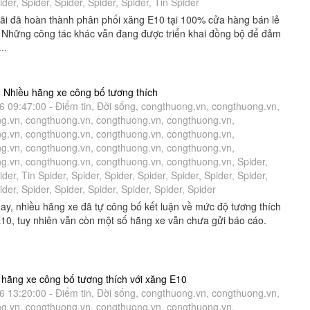
ider, Spider, Spider, Spider, Spider, Tin Spider
i đã hoàn thành phân phối xăng E10 tại 100% cửa hàng bán lẻ
 Những công tác khác vẫn đang được triển khai đồng bộ để đảm
..
 Nhiều hãng xe công bố tương thích
6 09:47:00 - Điểm tin, Đời sống, congthuong.vn, congthuong.vn,
g.vn, congthuong.vn, congthuong.vn, congthuong.vn,
g.vn, congthuong.vn, congthuong.vn, congthuong.vn,
g.vn, congthuong.vn, congthuong.vn, congthuong.vn,
g.vn, congthuong.vn, congthuong.vn, congthuong.vn, Spider,
ider, Tin Spider, Spider, Spider, Spider, Spider, Spider, Spider,
ider, Spider, Spider, Spider, Spider, Spider, Spider
ay, nhiều hãng xe đã tự công bố kết luận về mức độ tương thích
E10, tuy nhiên vẫn còn một số hãng xe vẫn chưa gửi báo cáo.
hãng xe công bố tương thích với xăng E10
6 13:20:00 - Điểm tin, Đời sống, congthuong.vn, congthuong.vn,
g.vn, congthuong.vn, congthuong.vn, congthuong.vn,