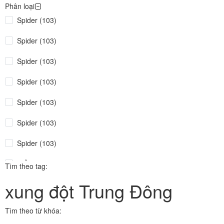
Phân loại
Spider (103)
Spider (103)
Spider (103)
Spider (103)
Spider (103)
Spider (103)
Spider (103)
Điểm tin (77)
Tìm theo tag:
xung đột Trung Đông
congthuong.vn (103)
Spider (103)
Tìm theo từ khóa: