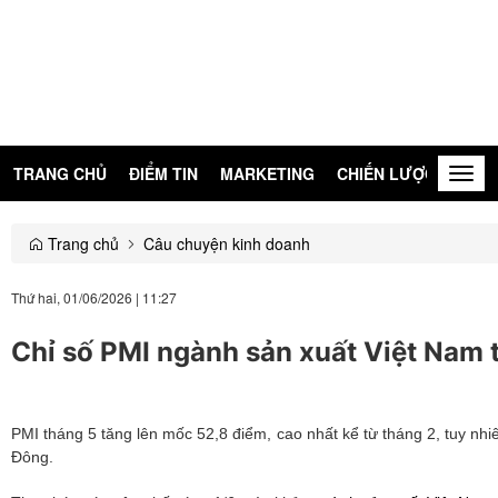
TRANG CHỦ
ĐIỂM TIN
MARKETING
CHIẾN LƯỢC
KIẾN
Togg
navig
Trang chủ
Câu chuyện kinh doanh
Thứ hai, 01/06/2026
|
11:27
Chỉ số PMI ngành sản xuất Việt Nam 
PMI tháng 5 tăng lên mốc 52,8 điểm, cao nhất kể từ tháng 2, tuy nhi
Đông.