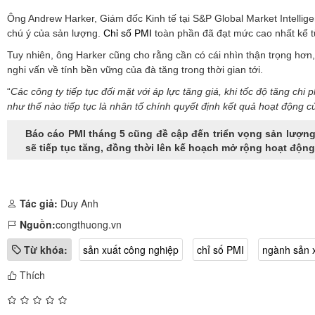
Ông Andrew Harker, Giám đốc Kinh tế tại S&P Global Market Intellige
chú ý của sản lượng.
Chỉ số PMI
toàn phần đã đạt mức cao nhất kể từ
Tuy nhiên, ông Harker cũng cho rằng cần có cái nhìn thận trọng hơn,
nghi vấn về tính bền vững của đà tăng trong thời gian tới.
“
Các
công ty tiếp tục đối mặt với áp lực tăng giá, khi tốc độ tăng chi
như thế nào tiếp tục là nhân tố chính quyết định kết quả hoạt động
Báo cáo PMI tháng 5 cũng đề cập đến triển vọng sản lượng
sẽ tiếp tục tăng, đồng thời lên kế hoạch mở rộng hoạt độn
Tác giả:
Duy Anh
Nguồn:
congthuong.vn
Từ khóa:
sản xuất công nghiệp
chỉ số PMI
ngành sản 
Thích