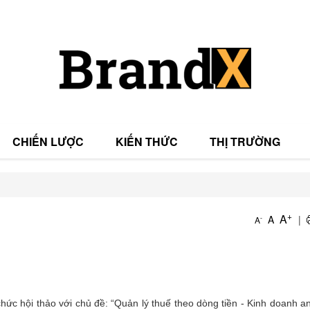
CHIẾN LƯỢC
KIẾN THỨC
THỊ TRƯỜNG
T
+
A
A
|
-
A
T
hức hội thảo với chủ đề: “Quản lý thuế theo dòng tiền - Kinh doanh a