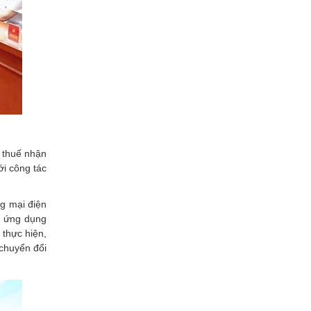
a thuế nhận
ới công tác
ng mại điện
h ứng dụng
 thực hiện,
 chuyển đổi