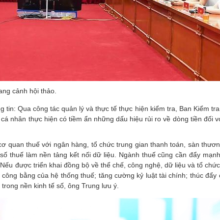
ng cảnh hội thảo.
tin: Qua công tác quản lý và thực tế thực hiện kiểm tra, Ban Kiểm tr
cá nhân thực hiện có tiềm ẩn những dấu hiệu rủi ro về dòng tiền đối v
a cơ quan thuế với ngân hàng, tổ chức trung gian thanh toán, sàn thươ
ã số thuế làm nền tảng kết nối dữ liệu. Ngành thuế cũng cần đẩy mạn
o. Nếu được triển khai đồng bộ về thể chế, công nghệ, dữ liệu và tổ chức
 công bằng của hệ thống thuế; tăng cường kỷ luật tài chính; thúc đẩy
trong nền kinh tế số, ông Trung lưu ý.