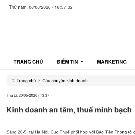
Thứ năm, 06/08/2026
-
16
:
37
:
33
TRANG CHỦ
ĐIỂM TIN
MARKETING
Trang chủ
Câu chuyện kinh doanh
Giải trí
Thứ tư, 20/05/2026
|
13:37
Thương mại
Kinh doanh an tâm, thuế minh bạch
Đời sống
Y tế
Sáng 20-5, tại Hà Nội, Cục Thuế phối hợp với Báo Tiền Phong tổ c