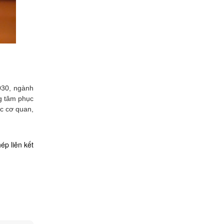
030, ngành
ng tâm phục
ác cơ quan,
ép liên kết