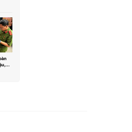
 bàn
ậu,