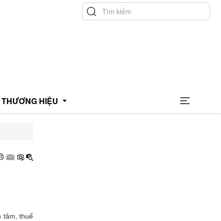
THƯƠNG HIỆU
hương hiệu uy tín
hương hiệu xanh
OCOP
n tâm, thuế