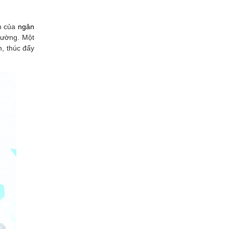
ện của
ngân
trường. Một
h, thúc đẩy