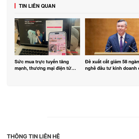
TIN LIÊN QUAN
Sức mua trực tuyến tăng
Đề xuất cắt giảm 58 ngàn
mạnh, thương mại điện tử
nghề đầu tư kinh doanh 
bứt phá
điều kiện
THÔNG TIN LIÊN HỆ