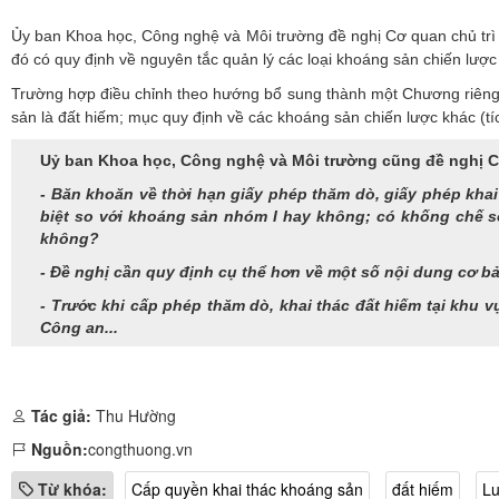
Ủy ban Khoa học, Công nghệ và Môi trường đề nghị Cơ quan chủ trì 
đó có quy định về nguyên tắc quản lý các loại khoáng sản chiến lược
Trường hợp điều chỉnh theo hướng bổ sung thành một Chương riêng đ
sản là đất hiếm; mục quy định về các khoáng sản chiến lược khác (t
Uỷ ban Khoa học, Công nghệ và Môi trường cũng đề nghị Cơ q
- Băn khoăn về thời hạn giấy phép thăm dò, giấy phép khai
biệt so với khoáng sản nhóm I hay không; có khống chế số
không?
- Đề nghị cần quy định cụ thể hơn về một số nội dung cơ bản
- Trước khi cấp phép thăm dò, khai thác đất hiếm tại khu
Công an...
Tác giả:
Thu Hường
Nguồn:
congthuong.vn
Từ khóa:
Cấp quyền khai thác khoáng sản
đất hiếm
Lu