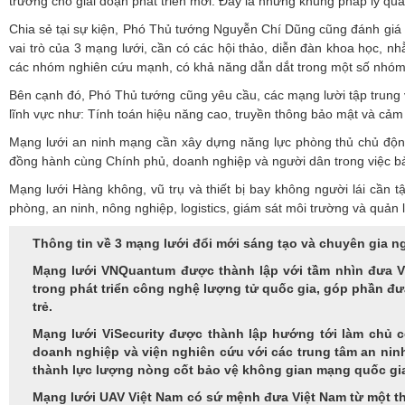
trưởng cho giai đoạn phát triển mới. Đây là những khung pháp lý qua
Chia sẻ tại sự kiện, Phó Thủ tướng Nguyễn Chí Dũng cũng đánh giá 
vai trò của 3 mạng lưới, cần có các hội thảo, diễn đàn khoa học, nhằ
các nhóm nghiên cứu mạnh, có khả năng dẫn dắt trong một số nhó
Bên cạnh đó, Phó Thủ tướng cũng yêu cầu, các mạng lười tập trung v
lĩnh vực như: Tính toán hiệu năng cao, truyền thông bảo mật và cảm 
Mạng lưới an ninh mạng cần xây dựng năng lực phòng thủ chủ động,
đồng hành cùng Chính phủ, doanh nghiệp và người dân trong việc b
Mạng lưới Hàng không, vũ trụ và thiết bị bay không người lái cần tậ
phòng, an ninh, nông nghiệp, logistics, giám sát môi trường và quản 
Thông tin về 3 mạng lưới đổi mới sáng tạo và chuyên gia 
Mạng lưới VNQuantum được thành lập với tầm nhìn đưa Vi
trong phát triển công nghệ lượng tử quốc gia, góp phần đưa
trẻ.
Mạng lưới ViSecurity được thành lập hướng tới làm chủ cô
doanh nghiệp và viện nghiên cứu với các trung tâm an ninh
thành lực lượng nòng cốt bảo vệ không gian mạng quốc gia
Mạng lưới UAV Việt Nam có sứ mệnh đưa Việt Nam từ một thị 