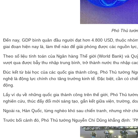
Phó Thủ tướn
Đến nay, GDP bình quân đầu người đạt hơn 4.800 USD, thuộc nhóm c
giai đoạn hiện nay là, làm thế nào để giải phóng được các nguồn lự
Theo số liệu tính toán của Ngân hàng Thế giới (World Bank) và Quỹ
vượt qua được bẫy thu nhập trung bình, trở thành nước thu nhập cao
Đúc kết từ bài học của các quốc gia thành công, Phó Thủ tướng Ngu
nghệ là động lực chính cho tăng trưởng kinh tế. Đặc biệt, cần có ch
động.
Lấy ví dụ về những quốc gia thành công trên thế giới, Phó Thủ tướn
nghiên cứu, thúc đẩy đổi mới sáng tạo, gắn kết giữa viện, trường, 
Ngoài ra, Hàn Quốc, từng nghèo khó sau chiến tranh, nhưng nhờ chiế
Trước bối cảnh đó, Phó Thủ tướng Nguyễn Chí Dũng khẳng định:
"P