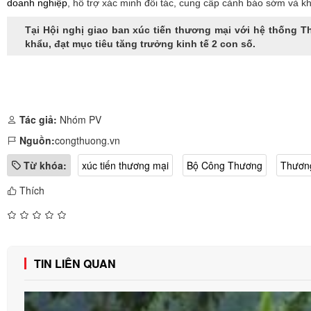
doanh nghiệp
, hỗ trợ xác minh đối tác, cung cấp cảnh báo sớm và kh
Tại Hội nghị giao ban xúc tiến thương mại với hệ thống 
khẩu, đạt mục tiêu tăng trưởng kinh tế 2 con số.
Tác giả:
Nhóm PV
Nguồn:
congthuong.vn
Từ khóa:
xúc tiến thương mại
Bộ Công Thương
Thương
Thích
TIN LIÊN QUAN