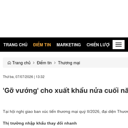
TRANG CHỦ
ĐIỂM TIN
MARKETING
CHIẾN LƯỢC
KIẾN
Togg
navig
Trang chủ
Điểm tin
Thương mại
Thứ ba, 07/07/2026
|
13:32
'Gỡ vướng' cho xuất khẩu nửa cuối n
Tại hội nghị giao ban xúc tiến thương mại quý II/2026, đại diện Th
Thị trường nhập khẩu thay đổi nhanh