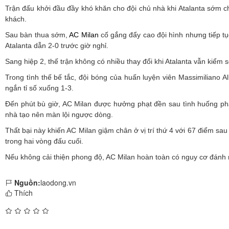
Trận đấu khởi đầu đầy khó khăn cho đội chủ nhà khi Atalanta sớm ch
khách.
Sau bàn thua sớm,
AC Milan
cố gắng đẩy cao đội hình nhưng tiếp tụ
Atalanta dẫn 2-0 trước giờ nghỉ.
Sang hiệp 2, thế trận không có nhiều thay đổi khi Atalanta vẫn kiểm 
Trong tình thế bế tắc, đội bóng của huấn luyện viên Massimiliano Al
ngắn tỉ số xuống 1-3.
Đến phút bù giờ, AC Milan được hưởng phạt đền sau tình huống phạm
nhà tạo nên màn lội ngược dòng.
Thất bại này khiến AC Milan giậm chân ở vị trí thứ 4 với 67 điểm s
trong hai vòng đấu cuối.
Nếu không cải thiện phong độ, AC Milan hoàn toàn có nguy cơ đánh 
Nguồn:
laodong.vn
Thích