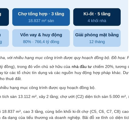
3 ha, với nhiều hạng mục công trình được quy hoạch đồng bộ. Đồ họa: 
tỷ đồng), trong đó vốn chủ sở hữu của
nhà đầu tư
chiếm 20%, tương 
ay từ các tổ chức tín dụng và các nguồn huy động hợp pháp khác. Dự 
ho thuê đất.
i nhiều hạng mục công trình được quy hoạch đồng bộ.
tích sàn 13.112 m², xây 2 tầng; chợ ướt (C2) diện tích sàn 5.000 m², 
i 18.837 m², cao 3 tầng, cùng bốn khối ki-ốt chợ (C5, C6, C7, C8) cao
 đa dạng của tiểu thương và doanh nghiệp. Bãi đỗ xe tĩnh có diện tí