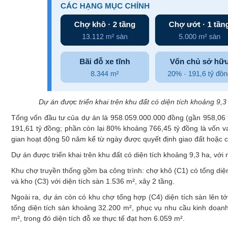
Dự án được triển khai trên khu đất có diện tích khoảng 9,
Tổng vốn đầu tư của dự án là 958.059.000.000 đồng (gần 958,06 
191,61 tỷ đồng; phần còn lại 80% khoảng 766,45 tỷ đồng là vốn v
gian hoạt động 50 năm kể từ ngày được quyết định giao đất hoặc c
Dự án được triển khai trên khu đất có diện tích khoảng 9,3 ha, vớ
Khu chợ truyền thống gồm ba công trình: chợ khô (C1) có tổng diện 
và kho (C3) với diện tích sàn 1.536 m², xây 2 tầng.
Ngoài ra, dự án còn có khu chợ tổng hợp (C4) diện tích sàn lên tớ
tổng diện tích sàn khoảng 32.200 m², phục vụ nhu cầu kinh doanh
m², trong đó diện tích đỗ xe thực tế đạt hơn 6.059 m².