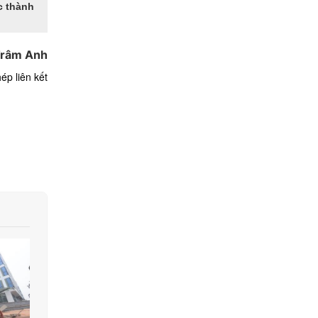
c thành
râm Anh
ép liên kết