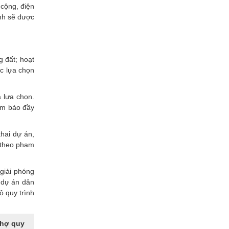
 cộng, điện
nh sẽ được
 đất; hoạt
ức lựa chọn
 lựa chọn.
đảm bảo đầy
khai dự án,
 theo phạm
giải phóng
ý dự án dân
ộ quy trình
chợ quy