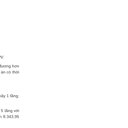
PV.
đương hơn
án có thời
xây 1 tầng;
 5 tầng với
ch 8.343,95