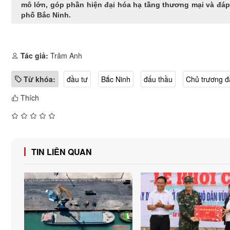
mô lớn, góp phần hiện đại hóa hạ tầng thương mại và đá
phố Bắc Ninh.
Tác giả:
Trâm Anh
Từ khóa:
đầu tư
Bắc Ninh
đấu thầu
Chủ trương đ
Thích
TIN LIÊN QUAN