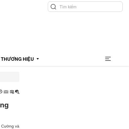
THƯƠNG HIỆU
hương hiệu uy tín
hương hiệu xanh
ồng
OCOP
õ Cường và