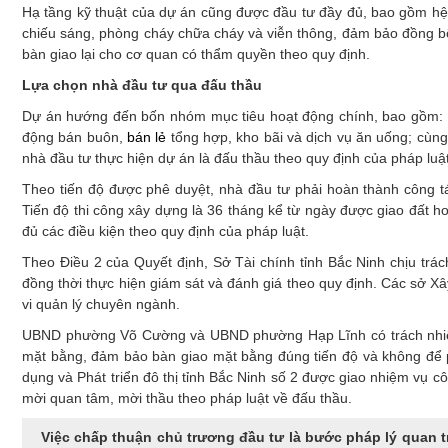
Hạ tầng kỹ thuật của dự án cũng được đầu tư đầy đủ, bao gồm hệ 
chiếu sáng, phòng cháy chữa cháy và viễn thông, đảm bảo đồng b
bàn giao lại cho cơ quan có thẩm quyền theo quy định.
Lựa chọn nhà đầu tư qua đấu thầu
Dự án hướng đến bốn nhóm mục tiêu hoạt động chính, bao gồm: x
động bán buôn,
bán lẻ
tổng hợp, kho bãi và dịch vụ ăn uống; cùng 
nhà đầu tư thực hiện dự án là đấu thầu theo quy định của pháp luậ
Theo tiến độ được phê duyệt, nhà đầu tư phải hoàn thành công t
Tiến độ thi công xây dựng là 36 tháng kể từ ngày được giao đất h
đủ các điều kiện theo quy định của pháp luật.
Theo Điều 2 của Quyết định, Sở Tài chính tỉnh Bắc Ninh chịu trá
đồng thời thực hiện giám sát và đánh giá theo quy định. Các sở
vi quản lý chuyên ngành.
UBND phường Võ Cường và UBND phường Hạp Lĩnh có trách nhiệm 
mặt bằng, đảm bảo bàn giao mặt bằng đúng tiến độ và không để ph
dụng và Phát triển đô thị tỉnh Bắc Ninh số 2 được giao nhiệm vụ cô
mời quan tâm, mời thầu theo pháp luật về đấu thầu.
Việc chấp thuận chủ trương đầu tư là bước pháp lý quan