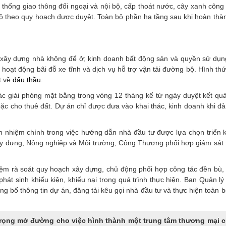
thống giao thông đối ngoại và nội bộ, cấp thoát nước, cây xanh công
ộ theo quy hoạch được duyệt. Toàn bộ phần hạ tầng sau khi hoàn thà
ây dựng nhà không để ở; kinh doanh bất động sản và quyền sử dụng
hoạt động bãi đỗ xe tĩnh và dịch vụ hỗ trợ vận tải đường bộ. Hình th
t về
đấu thầu
.
ác giải phóng mặt bằng trong vòng 12 tháng kể từ ngày duyệt kết quả
oặc cho thuê đất. Dự án chỉ được đưa vào khai thác, kinh doanh khi 
ch nhiệm chính trong việc hướng dẫn nhà đầu tư được lựa chọn triển 
 Xây dựng, Nông nghiệp và Môi trường, Công Thương phối hợp giám sát
rà soát quy hoạch xây dựng, chủ động phối hợp công tác đền bù, 
át sinh khiếu kiện, khiếu nại trong quá trình thực hiện. Ban Quản l
ng bố thông tin dự án, đăng tải kêu gọi nhà đầu tư và thực hiện toàn b
 trọng mở đường cho việc hình thành một trung tâm thương mại 