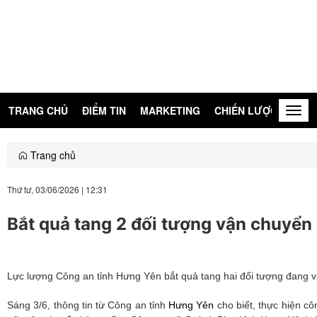
TRANG CHỦ
ĐIỂM TIN
MARKETING
CHIẾN LƯỢC
KIẾN
Togg
navig
Trang chủ
Thứ tư, 03/06/2026
|
12:31
Bắt quả tang 2 đối tượng vận chuyển 
Lực lượng Công an tỉnh Hưng Yên bắt quả tang hai đối tượng đang vậ
Sáng 3/6, thông tin từ Công an tỉnh
Hưng Yên
cho biết, thực hiện cô