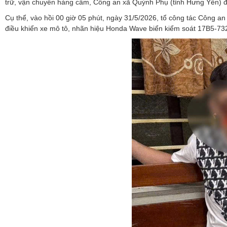
trữ, vận chuyển hàng cấm, Công an xã Quỳnh Phụ (tỉnh Hưng Yên) đã 
Cụ thể, vào hồi 00 giờ 05 phút, ngày 31/5/2026, tổ công tác Công an
điều khiển xe mô tô, nhãn hiệu Honda Wave biển kiểm soát 17B5-732.4