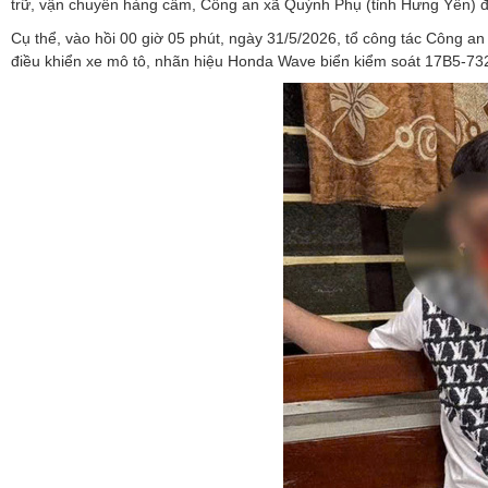
trữ, vận chuyển hàng cấm, Công an xã Quỳnh Phụ (tỉnh Hưng Yên) đã 
Cụ thể, vào hồi 00 giờ 05 phút, ngày 31/5/2026, tổ công tác Công an
điều khiển xe mô tô, nhãn hiệu Honda Wave biển kiểm soát 17B5-732.4