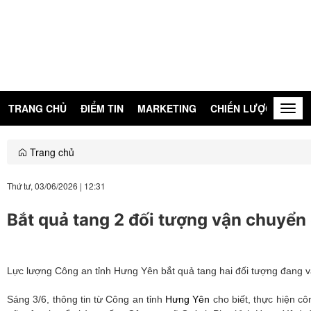
TRANG CHỦ
ĐIỂM TIN
MARKETING
CHIẾN LƯỢC
KIẾN
Togg
navig
Trang chủ
Thứ tư, 03/06/2026
|
12:31
Bắt quả tang 2 đối tượng vận chuyển 
Lực lượng Công an tỉnh Hưng Yên bắt quả tang hai đối tượng đang vậ
Sáng 3/6, thông tin từ Công an tỉnh
Hưng Yên
cho biết, thực hiện cô