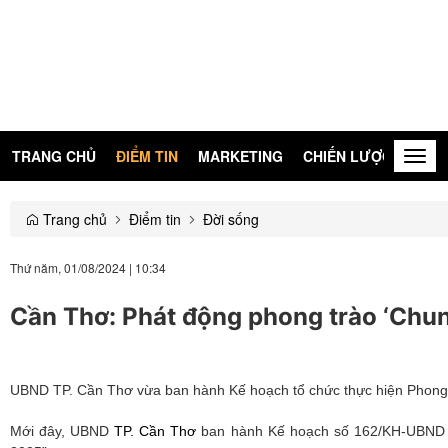
TRANG CHỦ
ĐIỂM TIN
MARKETING
CHIẾN LƯỢC
KIẾN
Togg
navig
Trang chủ
Điểm tin
Đời sống
Thứ năm, 01/08/2024
|
10:34
Cần Thơ: Phát động phong trào ‘Chung
UBND TP. Cần Thơ vừa ban hành Kế hoạch tổ chức thực hiện Phong t
Mới đây, UBND
TP. Cần Thơ
ban hành Kế hoạch số 162/KH-UBND ng