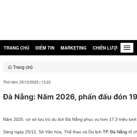
TRANG CHỦ
ĐIỂM TIN
MARKETING
CHIẾN LƯỢC
KIẾN
Togg
navig
Trang chủ
Thứ năm, 25/12/2025
|
13:22
Đà Nẵng: Năm 2026, phấn đấu đón 19,1
Năm 2025, cơ sở lưu trú du lịch Đà Nẵng phục vụ hơn 17,3 triệu lượ
Sáng ngày 25/12, Sở Văn hóa, Thể thao và Du lịch
TP. Đà Nẵng
tổ c