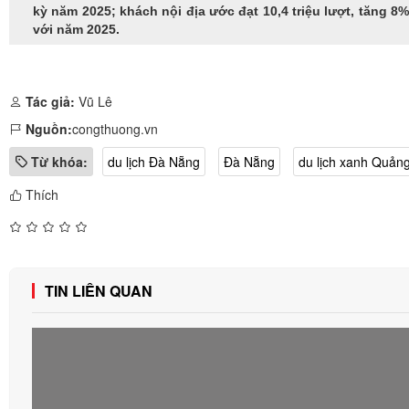
kỳ năm 2025; khách nội địa ước đạt 10,4 triệu lượt, tăng 
với năm 2025.
Tác giả:
Vũ Lê
Nguồn:
congthuong.vn
Từ khóa:
du lịch Đà Nẵng
Đà Nẵng
du lịch xanh Quả
Thích
TIN LIÊN QUAN