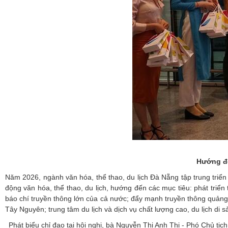
Hướng đế
Năm 2026, ngành văn hóa, thể thao, du lịch Đà Nẵng tập trung triể
động văn hóa, thể thao, du lịch, hướng đến các mục tiêu: phát triể
báo chí truyền thông lớn của cả nước; đẩy mạnh truyền thông quảng 
Tây Nguyên; trung tâm du lịch và dịch vụ chất lượng cao, du lịch di
Phát biểu chỉ đạo tại hội nghị, bà Nguyễn Thị Anh Thi - Phó Chủ tị