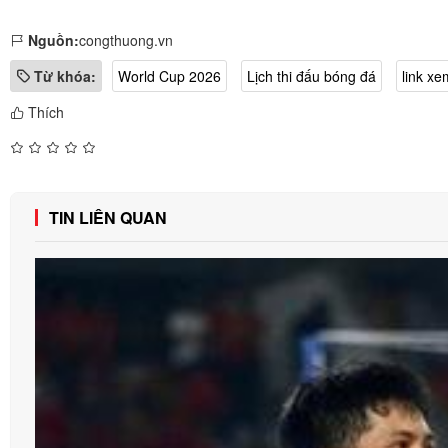
Nguồn:
congthuong.vn
Từ khóa:
World Cup 2026
Lịch thi đấu bóng đá
link xe
Thích
TIN LIÊN QUAN