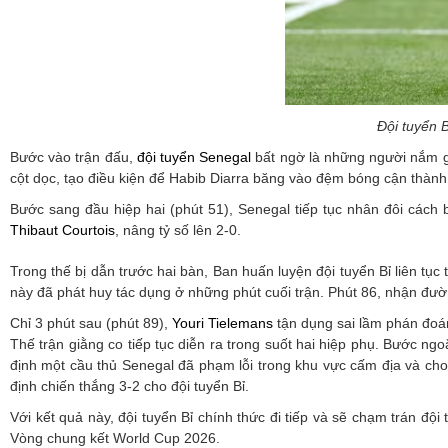
Đội tuyển B
Bước vào trận đấu,
đội tuyển Senegal
bất ngờ là những người nắm gi
cột dọc, tạo điều kiện để Habib Diarra băng vào đệm bóng cận thành,
Bước sang đầu hiệp hai (phút 51), Senegal tiếp tục nhân đôi cách
Thibaut Courtois
, nâng tỷ số lên 2-0.
Trong thế bị dẫn trước hai bàn, Ban huấn luyện đội tuyển Bỉ liên tụ
này đã phát huy tác dụng ở những phút cuối trận. Phút 86, nhận đư
Chỉ 3 phút sau (phút 89),
Youri Tielemans
tận dụng sai lầm phán đoán
Thế trận giằng co tiếp tục diễn ra trong suốt hai hiệp phụ. Bước ng
định một cầu thủ Senegal đã phạm lỗi trong khu vực cấm địa và cho
định chiến thắng 3-2 cho đội tuyển Bỉ.
Với kết quả này, đội tuyển Bỉ chính thức đi tiếp và sẽ chạm trán độ
Vòng chung kết World Cup 2026.