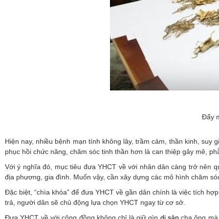
Đẩy m
Hiện nay, nhiều bệnh mạn tính không lây, trầm cảm, thần kinh, suy g
phục hồi chức năng, chăm sóc tinh thần hơn là can thiệp gây mê, ph
Với ý nghĩa đó, mục tiêu đưa YHCT về với nhân dân càng trở nên qu
địa phương, gia đình. Muốn vậy, cần xây dựng các mô hình chăm só
Đặc biệt, “chìa khóa” để đưa YHCT về gần dân chính là việc tích hợp 
trả, người dân sẽ chủ động lựa chọn YHCT ngay từ cơ sở.
Đưa YHCT về với cộng đồng không chỉ là giữ gìn
di sản
cha ông mà c