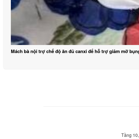
Mách bà nội trợ chế độ ăn đủ canxi để hỗ trợ giảm mỡ bụn
Tầng 10,