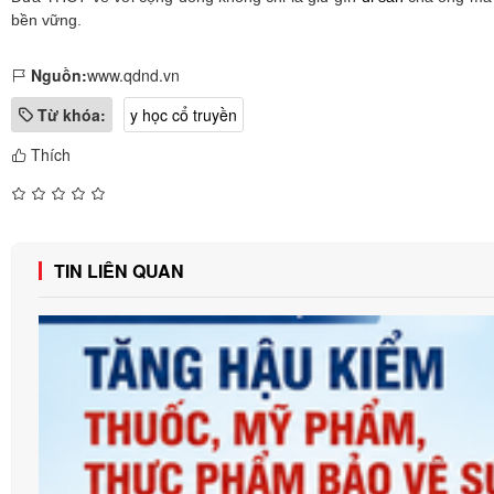
bền vững.
Nguồn:
www.qdnd.vn
Từ khóa:
y học cổ truyền
Thích
TIN LIÊN QUAN