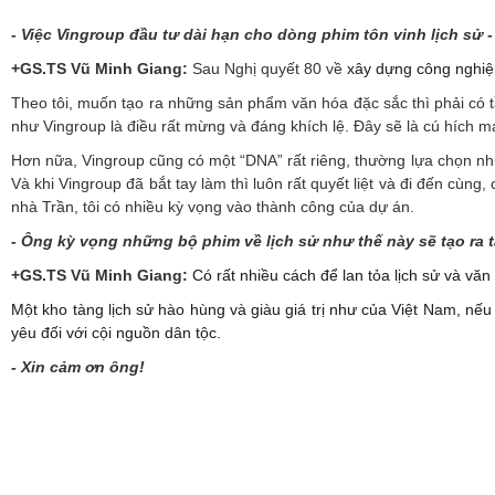
- Việc Vingroup đầu tư dài hạn cho dòng phim tôn vinh lịch sử
+GS.TS Vũ Minh Giang:
Sau Nghị quyết 80 về
xây dựng công nghiệ
Theo tôi, muốn tạo ra những sản phẩm văn hóa đặc sắc thì phải có t
như Vingroup là điều rất mừng và đáng khích lệ. Đây sẽ là cú hích 
Hơn nữa, Vingroup cũng có một “DNA” rất riêng, thường lựa chọn nh
Và khi Vingroup đã bắt tay làm thì luôn rất quyết liệt và đi đến cùng
nhà Trần, tôi có nhiều kỳ vọng vào thành công của dự án.
- Ông kỳ vọng những bộ phim về lịch sử như thế này sẽ tạo ra tá
+GS.TS Vũ Minh Giang:
Có rất nhiều cách để lan tỏa lịch sử và vă
Một kho tàng lịch sử hào hùng và giàu giá trị như của Việt Nam, nếu
yêu đối với cội nguồn dân tộc.
- Xin cảm ơn ông!