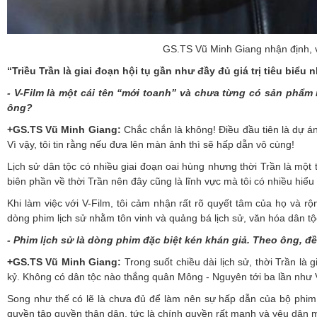
GS.TS Vũ Minh Giang nhận định, vi
“Triều Trần là giai đoạn hội tụ gần như đầy đủ giá trị tiêu biểu 
- V-Film là một cái tên “mới toanh” và chưa từng có sản phẩm
ông?
+GS.TS Vũ Minh Giang:
Chắc chắn là không! Điều đầu tiên là dự án n
Vì vậy, tôi tin rằng nếu đưa lên màn ảnh thì sẽ hấp dẫn vô cùng!
Lịch sử dân tộc có nhiều giai đoạn oai hùng nhưng thời Trần là một t
biên phần về thời Trần nên đây cũng là lĩnh vực mà tôi có nhiều hiểu 
Khi làm việc với V-Film, tôi cảm nhận rất rõ quyết tâm của họ và r
dòng phim lịch sử nhằm tôn vinh và quảng bá lịch sử, văn hóa dân tộ
- Phim lịch sử là dòng phim đặc biệt kén khán giả. Theo ông, đ
+GS.TS Vũ Minh Giang:
Trong suốt chiều dài lịch sử, thời Trần là
kỷ. Không có dân tộc nào thắng quân Mông - Nguyên tới ba lần như Vi
Song như thế có lẽ là chưa đủ để làm nên sự hấp dẫn của bộ phim. 
quyền tập quyền thân dân, tức là chính quyền rất mạnh và yêu dân m