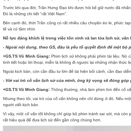
Trước khi qua đời, Trần Hưng Đạo khi được hỏi kế giữ nước đã nhấn
Đó là những chi tiết “rất Việt Nam”.
Bên cạnh đó, thời Trần cũng có rất nhiều câu chuyện éo le, phức tạp và
tế và có tầm nhìn.
Nỗ lực đáng khích lệ trong việc tôn vinh và lan tỏa lịch sử, văn
- Ngoài nội dung, theo GS, đâu là yếu tố quyết định để một bộ 
+GS.TS Vũ Minh Giang:
Phim lịch sử không phải phim tài liệu. Nó 
tình tiết hoặc lời thoại, miễn là không đi ngược lại những nhận thức l
Ngoài kịch bản, còn cần đầu tư lớn để tái hiện bối cảnh, cần đạo diễn 
- Với vai trò cố vấn lịch sử của mình, ông kỳ vọng sẽ đóng góp
+GS.TS Vũ Minh Giang:
Thông thường, nhà làm phim tìm đến cố vấn
Nhưng theo tôi, vai trò của cố vấn không nên chỉ dừng ở đó. Nếu mộ
người viết kịch bản.
Vì vậy, một cố vấn tốt không chỉ giúp bộ phim tránh sai sót, mà còn
rất hiệu quả để đưa lịch sử đến gần công chúng hơn.