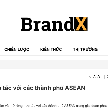
CHIẾN LƯỢC
KIẾN THỨC
THỊ TRƯỜNG
T
+
A
A
|
-
A
T
ợp tác với các thành phố ASEAN
m và mở rộng hợp tác với các thành phố ASEAN trong giai đoạn phát t