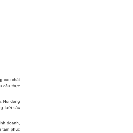
ng cao chất
u cầu thực
Hà Nội đang
g lưới các
kinh doanh,
ng tâm phục