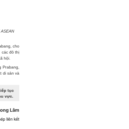
hố ASEAN
abang, cho
 các đô thị
ã hội.
g Prabang,
t di sản và
iếp tục
hu vực.
ong Lâm
ép liên kết