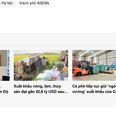
 Hà Nội
thành phố ASEAN
,
Xuất khẩu nông, lâm, thủy
Cà phê tiếp tục giữ 'ngô
Ấn Độ
sản đạt gần 42,8 tỷ USD sau 7
vương' xuất khẩu của Gi
tháng năm 2026