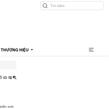
THƯƠNG HIỆU
hương hiệu uy tín
hương hiệu xanh
OCOP
riển mới.