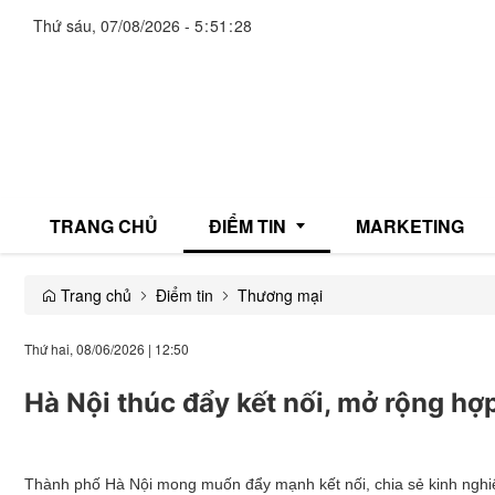
Thứ sáu, 07/08/2026
-
5
:
51
:
29
TRANG CHỦ
ĐIỂM TIN
MARKETING
Trang chủ
Điểm tin
Thương mại
Giải trí
Thứ hai, 08/06/2026
|
12:50
Thương mại
Hà Nội thúc đẩy kết nối, mở rộng h
Đời sống
Y tế
Thành phố Hà Nội mong muốn đẩy mạnh kết nối, chia sẻ kinh nghiệ