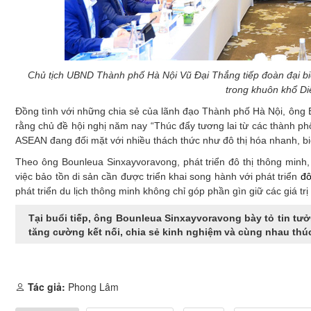
Chủ tịch UBND Thành phố Hà Nội Vũ Đại Thắng tiếp đoàn đại b
trong khuôn khổ D
Đồng tình với những chia sẻ của lãnh đạo Thành phố Hà Nội, ông
rằng chủ đề hội nghị năm nay “Thúc đẩy tương lai từ các thành phố 
ASEAN đang đối mặt với nhiều thách thức như đô thị hóa nhanh, biến
Theo ông Bounleua Sinxayvoravong, phát triển đô thị thông minh,
việc bảo tồn di sản cần được triển khai song hành với phát triển
đô
phát triển du lịch thông minh không chỉ góp phần gìn giữ các giá tr
Tại buổi tiếp, ông Bounleua Sinxayvoravong bày tỏ tin tư
tăng cường kết nối, chia sẻ kinh nghiệm và cùng nhau thúc
Tác giả:
Phong Lâm