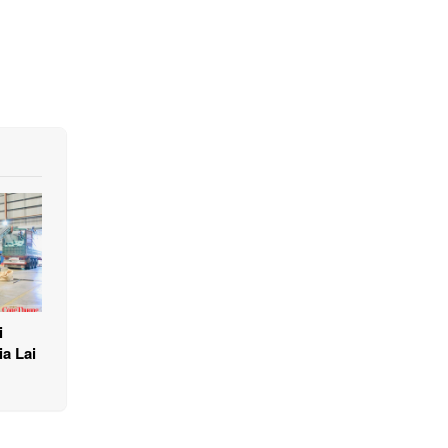
i
a Lai