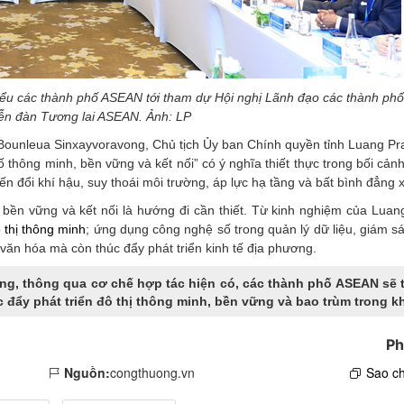
iểu các thành phố ASEAN tới tham dự Hội nghị Lãnh đạo các thành p
iễn đàn Tương lai ASEAN. Ảnh: LP
 Bounleua Sinxayvoravong, Chủ tịch Ủy ban Chính quyền tỉnh Luang Pr
thông minh, bền vững và kết nối” có ý nghĩa thiết thực trong bối cảnh
 đổi khí hậu, suy thoái môi trường, áp lực hạ tầng và bất bình đẳng x
 bền vững và kết nối là hướng đi cần thiết. Từ kinh nghiệm của Luan
 thị thông minh
; ứng dụng công nghệ số trong quản lý dữ liệu, giám sá
ị văn hóa mà còn thúc đẩy phát triển kinh tế địa phương.
ởng, thông qua cơ chế hợp tác hiện có, các thành phố ASEAN sẽ t
 đẩy phát triển đô thị thông minh, bền vững và bao trùm trong k
Ph
Nguồn:
congthuong.vn
Sao ch