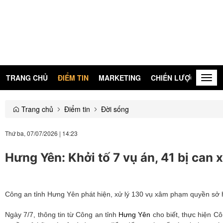
TRANG CHỦ
ĐIỂM TIN
MARKETING
CHIẾN LƯỢC
KIẾN
Togg
navig
Trang chủ
Điểm tin
Đời sống
Thứ ba, 07/07/2026
|
14:23
Hưng Yên: Khởi tố 7 vụ án, 41 bị can
Công an tỉnh Hưng Yên phát hiện, xử lý 130 vụ xâm phạm quyền sở hữu 
Ngày 7/7, thông tin từ Công an tỉnh
Hưng Yên
cho biết, thực hiện Cô