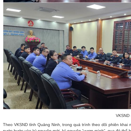
VKSND c
Theo VKSND tỉnh Quảng Ninh, trong quá trình theo dõi phiên khai m
nước bước vào kỷ nguyên mới, kỷ nguyên “vươn mình”, qua đó thể hi