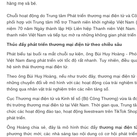
hàng mẹ và bé.
Xây dựng
Emagazine
Chuỗi hoạt động do Trung tâm Phát triển thương mại điện tử và 
phối hợp với Trung tâm Hỗ trợ Thanh niên khởi nghiệp Việt Nam 
niệm 70 năm Ngày thành lập Hội Liên hiệp Thanh niên Việt Nam. 
thanh niên Việt Nam và tiếp tục mở ra những không gian phát triển m
Thúc đẩy phát triển thương mại điện tử theo chiều sâu
Phát biểu tại buổi ra mắt chuỗi sự kiện, ông Bùi Huy Hoàng - 
Việt Nam đang phát triển với tốc độ rất nhanh. Tuy nhiên, điều qu
hệ sinh thái thương mại điện tử.
Theo ông Bùi Huy Hoàng, nếu như trước đây, thương mại điện tử c
những chuyển đổi về mô hình với các hoạt động của trải nghiệm ti
thông qua nhân vật trải nghiệm trên các nền tảng số.
Cục Thương mại điện tử và Kinh tế số (Bộ Công Thương) vừa là đơn
thị trường thương mại điện tử tại Việt Nam. Thời gian qua, Trung
chức các hoạt động đào tạo, hoạt động livestream trên TikTok Sho
phát triển.
Ông Hoàng chia sẻ, đây là mô hình thúc đẩy
thương mại điện t
phương thức mới; các nhà sáng tạo nội dung có cơ hội phát triển