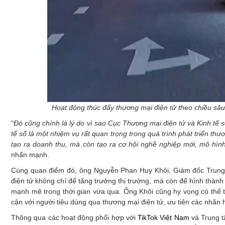
Hoạt động thúc đẩy thương mại điện tử theo chiều s
“
Đó
cũng chính là lý do vì sao Cục Thương mại điện tử và Kinh tế số
tế số là một nhiệm vụ rất quan trọng trong quá trình phát triển th
tạo ra doanh thu, mà còn tạo ra cơ hội nghề nghiệp mới, mô hình
nhấn mạnh.
Cùng quan điểm đó, ông Nguyễn Phan Huy Khôi, Giám đốc Trung t
điện tử không chỉ để tăng trưởng thị trường, mà còn để hình thàn
mạnh mẽ trong thời gian vừa qua. Ông Khôi cũng hy vọng có thể t
cận với người tiêu dùng qua thương mại điện tử, ưu tiên các nhãn
Thông qua các hoạt động phối hợp với
TikTok Việt Nam
và Trung t