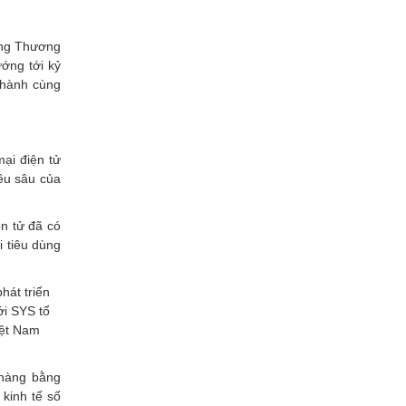
ông Thương
ớng tới kỷ
 hành cùng
ại điện tử
iều sâu của
ện tử đã có
i tiêu dùng
hát triển
ới SYS tổ
iệt Nam
 hàng bằng
kinh tế số