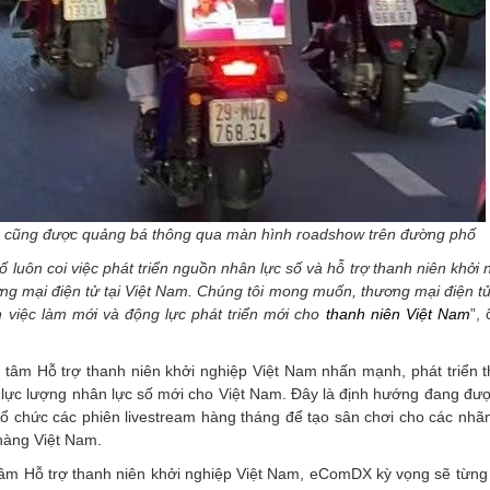
âu cũng được quảng bá thông qua màn hình roadshow trên đường phố
 luôn coi việc phát triển nguồn nhân lực số và hỗ trợ thanh niên khởi 
ương mại điện tử tại Việt Nam. Chúng tôi mong muốn, thương mại điện t
 việc làm mới và động lực phát triển mới cho
thanh niên Việt
Nam
”,
âm Hỗ trợ thanh niên khởi nghiệp Việt Nam nhấn mạnh, phát triển 
h lực lượng nhân lực số mới cho Việt Nam. Đây là định hướng đang đư
ổ chức các phiên livestream hàng tháng để tạo sân chơi cho các nhãn
 hàng Việt Nam.
âm Hỗ trợ thanh niên khởi nghiệp Việt Nam, eComDX kỳ vọng sẽ từng