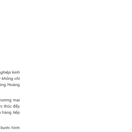
nghiệp kinh
ử không chỉ
 ông Hoàng
thương mại
ợc thúc đẩy
 hàng tiếp
 bước hình