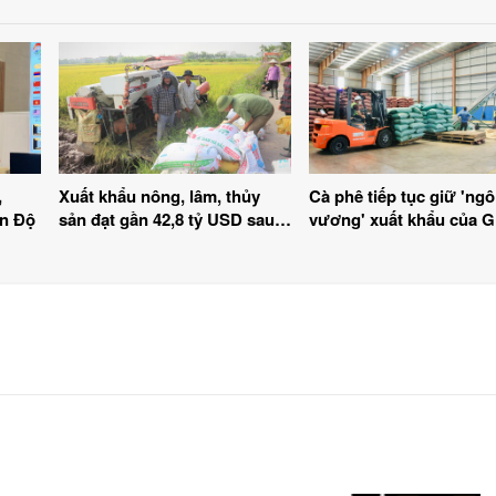
,
Xuất khẩu nông, lâm, thủy
Cà phê tiếp tục giữ 'ngô
Ấn Độ
sản đạt gần 42,8 tỷ USD sau 7
vương' xuất khẩu của Gi
tháng năm 2026