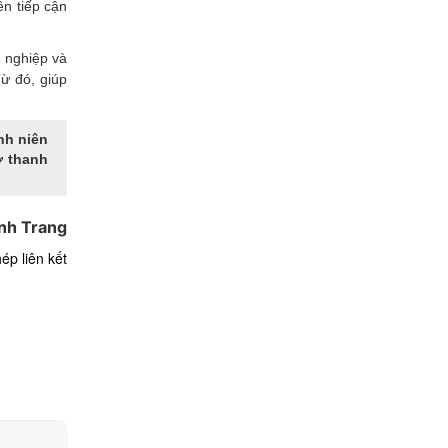
ên tiếp cận
 nghiệp và
ừ đó, giúp
nh niên
ợ thanh
nh Trang
ép liên kết