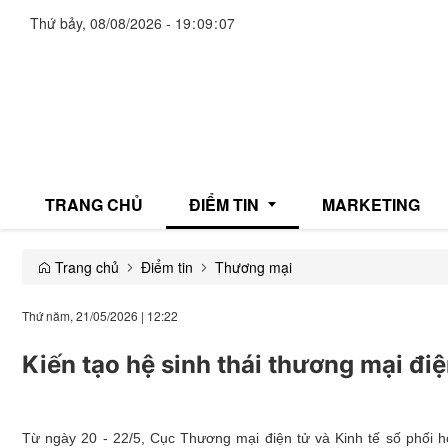
Thứ bảy, 08/08/2026
-
19
:
09
:
08
TRANG CHỦ
ĐIỂM TIN
MARKETING
Trang chủ
Điểm tin
Thương mại
Giải trí
Thứ năm, 21/05/2026
|
12:22
Thương mại
Kiến tạo hệ sinh thái thương mại đi
Đời sống
Y tế
Từ ngày 20 - 22/5, Cục Thương mại điện tử và Kinh tế số phối h