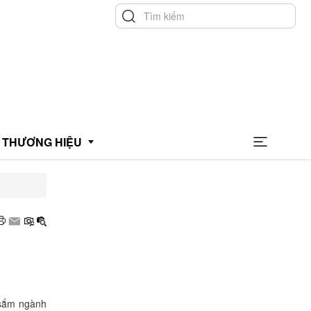
THƯƠNG HIỆU
hương hiệu uy tín
hương hiệu xanh
OCOP
 sắm ngành