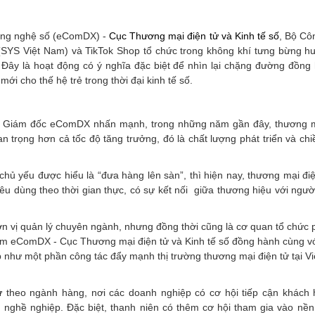
Công nghệ số (eComDX) -
Cục Thương mại điện tử và Kinh tế số
, Bộ C
(SYS Việt Nam) và TikTok Shop tổ chức trong không khí tưng bừng hư
Đây là hoạt động có ý nghĩa đặc biệt để nhìn lại chặng đường đồng
ới cho thế hệ trẻ trong thời đại kinh tế số.
Phó Giám đốc eComDX nhấn mạnh, trong những năm gần đây, thương m
an trọng hơn cả tốc độ tăng trưởng, đó là chất lượng phát triển và ch
hủ yếu được hiểu là “đưa hàng lên sàn”, thì hiện nay, thương mại đi
êu dùng theo thời gian thực, có sự kết nối giữa thương hiệu với ngườ
 vị quản lý chuyên ngành, nhưng đồng thời cũng là cơ quan tổ chức p
 tâm eComDX - Cục Thương mại điện tử và Kinh tế số đồng hành cùng v
p như một phần công tác đẩy mạnh thị trường thương mại điện tử tại V
ử
theo ngành hàng, nơi các doanh nghiệp có cơ hội tiếp cận khách
 nghề nghiệp. Đặc biệt, thanh niên có thêm cơ hội tham gia vào nền 