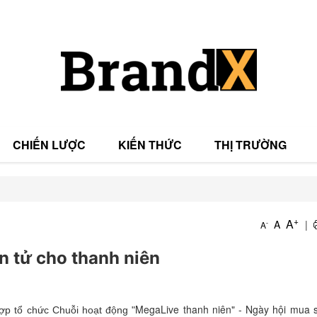
CHIẾN LƯỢC
KIẾN THỨC
THỊ TRƯỜNG
T
+
A
A
|
-
A
T
ện tử cho thanh niên
MegaLive thanh niên" - Ngày hội mua
ợp tổ chức Chuỗi hoạt động "