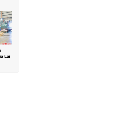
i
a Lai