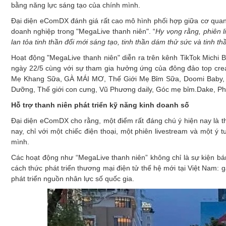
bằng năng lực sáng tạo của chính mình.
Đại diện eComDX đánh giá rất cao mô hình phối hợp giữa cơ quan
doanh nghiệp trong "MegaLive thanh niên". “
Hy
vọng rằng, phiên l
lan tỏa tinh thần đổi mới sáng tạo, tinh thần dám thử sức và tinh t
Hoạt động "MegaLive thanh niên" diễn ra trên kênh TikTok Michi B
ngày 22/5 cùng với sự tham gia hưởng ứng của đông đảo top cre
Mẹ Khang Sữa, GÀ MÁI MƠ, Thế Giới Mẹ Bỉm Sữa, Doomi Baby, 
Dưỡng, Thế giới con cưng, Vũ Phương daily, Góc mẹ bỉm.Dake, Phụ
Hỗ trợ thanh niên phát triển kỹ năng kinh doanh số
Đại diện eComDX cho rằng, một điểm rất đáng chú ý hiện nay là t
nay, chỉ với một chiếc điện thoại, một phiên livestream và một ý 
mình.
Các hoạt động như “MegaLive thanh niên” không chỉ là sự kiện b
cách thức phát triển thương mại điện tử thế hệ mới tại Việt Nam:
phát triển nguồn nhân lực số quốc gia.