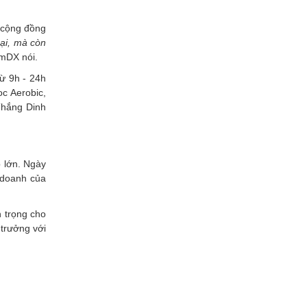
 cộng đồng
ại, mà còn
omDX nói.
từ 9h - 24h
c Aerobic,
Thắng Dinh
p lớn. Ngày
h doanh của
 trọng cho
 trưởng với