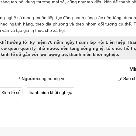
 sáng tạo nội dung thương mại số, cũng như tạo điều kiện để thanh ni
 Công nghệ số mong muốn tiếp tục đồng hành cùng các nền tảng, doanh
 theo ngành hàng, theo địa phương và theo nhóm đối tượng cụ thể. T
văn và tạo giá trị thực cho xã hội.
khí hướng tới kỷ niệm 70 năm ngày thành lập Hội Liên hiệp Tha
ữa cơ quan quản lý nhà nước, nền tảng công nghệ, tổ chức hỗ tr
inh tế số gắn với lực lượng trẻ, thanh niên khởi nghiệp.
Mi
Nguồn:
congthuong.vn
Sao ch
 Kinh tế số
thanh niên khởi nghiệp