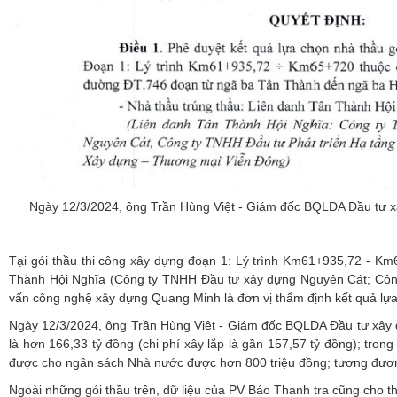
Ngày 12/3/2024, ông Trần Hùng Việt - Giám đốc BQLDA Đầu tư xây
Tại gói thầu thi công xây dựng đoạn 1: Lý trình Km61+935,72 - 
Thành Hội Nghĩa (Công ty TNHH Đầu tư xây dựng Nguyên Cát; Côn
vấn công nghệ xây dựng Quang Minh là đơn vị thẩm định kết quả lựa
Ngày 12/3/2024, ông Trần Hùng Việt - Giám đốc BQLDA Đầu tư xây dự
là hơn 166,33 tỷ đồng (chi phí xây lắp là gần 157,57 tỷ đồng); trong 
được cho ngân sách Nhà nước được hơn 800 triệu đồng; tương đương k
Ngoài những gói thầu trên, dữ liệu của PV Báo Thanh tra cũng cho thấ