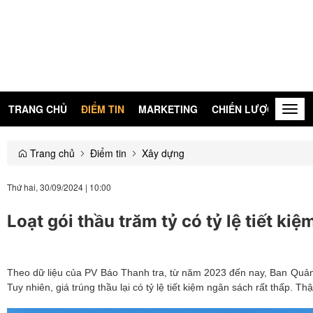
TRANG CHỦ
ĐIỂM TIN
MARKETING
CHIẾN LƯỢC
KIẾN
Togg
navig
Trang chủ
Điểm tin
Xây dựng
Thứ hai, 30/09/2024
|
10:00
Loạt gói thầu trăm tỷ có tỷ lệ tiết k
Theo dữ liệu của PV Báo Thanh tra, từ năm 2023 đến nay, Ban Quản l
Tuy nhiên, giá trúng thầu lại có tỷ lệ tiết kiệm ngân sách rất thấp. T