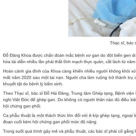
Thạc sĩ, bác
Đỗ Đăng Khoa được chẩn đoán mắc bệnh xơ gan do đột biến gen di t
hóa tái diễn nhiều lần phải thắt tĩnh mạch thực quản, cắt lách từ n
Hoàn cảnh gia đình của Khoa càng khiến nhiều người không khỏi xót
mất năm 2020 sau một tai nạn. Người cha làm ruộng trở thành trụ 
khuyết tật do bệnh lý bẩm sinh.
Theo Thạc sĩ, bác sĩ Đỗ Hải Đăng, Trung tâm Ghép tạng, Bệnh viện 
nghị Việt Đức để ghép gan. Do không có người thân nào đủ điều kiện
hội chứng gan phổi.
Ca phẫu thuật là một thách thức lớn đối với ê-kíp ghép tạng, ngoại
đoạn cuối kèm hội chứng gan phổi mức độ nặng.
Trong suốt quá trình gây mê và phẫu thuật, các bác sĩ phải cố gắng