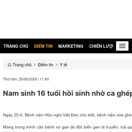
TRANG CHỦ
ĐIỂM TIN
MARKETING
CHIẾN LƯỢC
KIẾN
Togg
navig
Trang chủ
Điểm tin
Y tế
Thứ năm, 25/06/2026
|
11:40
Nam sinh 16 tuổi hồi sinh nhờ ca ghé
Ngày 25-6, Bệnh viện Hữu nghị Việt Đức cho biết, bệnh viện vừa ghé
Mang trong mình căn bệnh xơ gan do đột biến gen di truyền, trải q