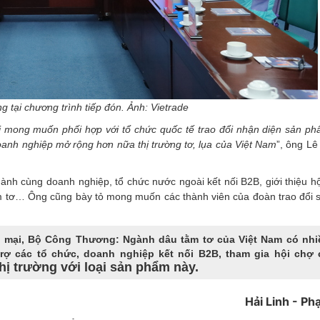
 tại chương trình tiếp đón. Ảnh: Vietrade
i mong muốn phối hợp với tổ chức quốc tế trao đổi nhận diện sản ph
doanh nghiệp mở rộng hơn nữa thị trường tơ, lụa của Việt
Nam
”, ông Lê
nh cùng doanh nghiệp, tổ chức nước ngoài kết nối B2B, giới thiệu hộ
ằm tơ… Ông cũng bày tỏ mong muốn các thành viên của đoàn trao đổi 
 mại, Bộ Công Thương: Ngành dâu tằm tơ của Việt Nam có nhi
trợ các tổ chức, doanh nghiệp kết nối B2B, tham gia hội chợ
ị trường với loại sản phẩm này.
Hải Linh - P