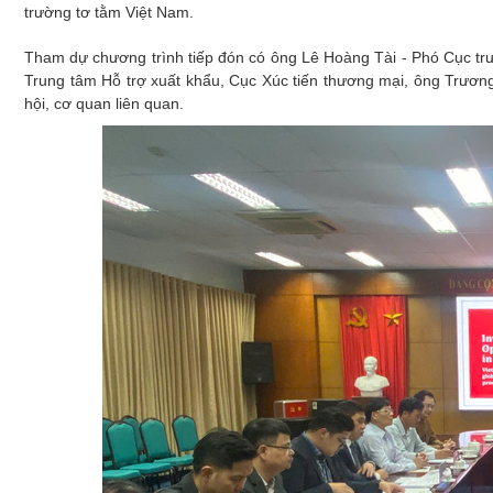
Xây dựng
trường tơ tằm Việt Nam.
Emagazine
Tham dự chương trình tiếp đón có ông Lê Hoàng Tài - Phó Cục t
Trung tâm Hỗ trợ xuất khẩu, Cục Xúc tiến thương mại, ông Trươn
hội, cơ quan liên quan.