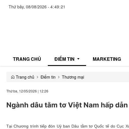
Thứ bảy, 08/08/2026
-
4
:
49
:
22
TRANG CHỦ
ĐIỂM TIN
MARKETING
Trang chủ
Điểm tin
Thương mại
Giải trí
Thứ ba, 12/05/2026
|
12:26
Thương mại
Ngành dâu tằm tơ Việt Nam hấp dẫn 
Đời sống
Y tế
Tại Chương trình tiếp đón Uỷ ban Dâu tằm tơ Quốc tế do Cục Xúc