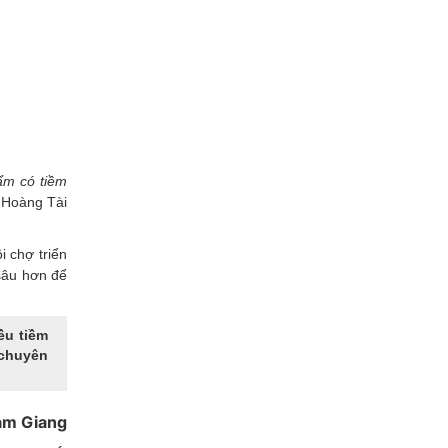
ẩm có tiềm
 Hoàng Tài
i chợ triển
sâu hơn để
ều tiềm
 chuyên
hạm Giang