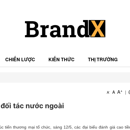
CHIẾN LƯỢC
KIẾN THỨC
THỊ TRƯỜNG
T
+
A
A
|
-
A
T
đối tác nước ngoài
 tiến thương mại tổ chức, sáng 12/5, các đại biểu đánh giá cao tiề