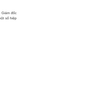
- Giám đốc
ột số hiệp