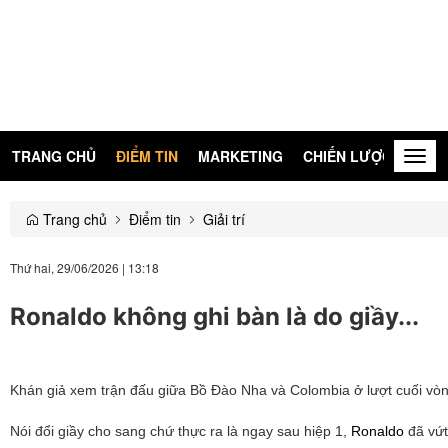
TRANG CHỦ
ĐIỂM TIN
MARKETING
CHIẾN LƯỢC
KIẾN
Togg
navig
Trang chủ
Điểm tin
Giải trí
Thứ hai, 29/06/2026
|
13:18
Ronaldo không ghi bàn là do giầy...
Khán giả xem trận đấu giữa Bồ Đào Nha và Colombia ở lượt cuối vòng
Nói đổi giầy cho sang chứ thực ra là ngay sau hiệp 1,
Ronaldo
đã vứt