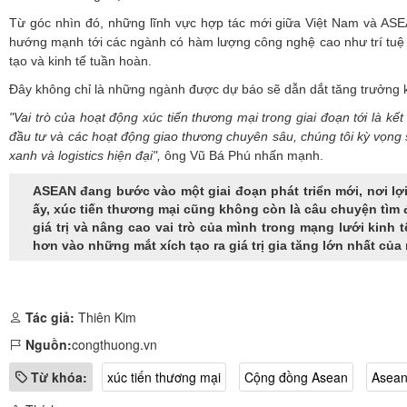
Từ góc nhìn đó, những lĩnh vực hợp tác mới giữa Việt Nam và A
hướng mạnh tới các ngành có hàm lượng công nghệ cao như trí tuệ nhâ
tạo và kinh tế tuần hoàn.
Đây không chỉ là những ngành được dự báo sẽ dẫn dắt tăng trưởng kin
"Vai trò của hoạt động xúc tiến thương mại trong giai đoạn tới là 
đầu tư và các hoạt động giao thương chuyên sâu, chúng tôi kỳ vọng s
xanh và logistics hiện đại",
ông Vũ Bá Phú nhấn mạnh.
ASEAN đang bước vào một giai đoạn phát triển mới, nơi lợ
ấy, xúc tiến thương mại cũng không còn là câu chuyện tìm đ
giá trị và nâng cao vai trò của mình trong mạng lưới kin
hơn vào những mắt xích tạo ra giá trị gia tăng lớn nhất của 
Tác giả:
Thiên Kim
Nguồn:
congthuong.vn
Từ khóa:
xúc tiến thương mại
Cộng đồng Asean
Asea