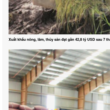
Xuất khẩu nông, lâm, thủy sản đạt gần 42,8 tỷ USD sau 7 t