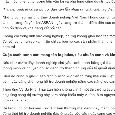
máy móc, thiết bị, phương tiện vận tải và phụ tùng cũng duy trì tốc đ
"Hai nền kinh tế có sự bổ trợ, đan xen lẫn nhau rất chặt chẽ, tạo đ
Những con số này cho thấy doanh nghiệp Việt Nam không còn chỉ x
là xu hướng tất yếu khi ASEAN ngày càng trở thành điểm đến của cá
tính ổn định và khả năng kết nối cao.
Không chỉ trong lĩnh vực công nghiệp, những không gian hợp tác mớ
đổi số, công nghiệp xanh, tín chỉ carbon và các sản phẩm thân thi
năm tới.
Cuộc cạnh tranh mới mang tên logistics, tiêu chuẩn xanh và kin
Nếu như trước đây doanh nghiệp chủ yếu cạnh tranh bằng giá thành và
thông minh và chuyển đổi số đang trở thành những yếu tố quyết định 
Điều đó cũng lý giải vì sao định hướng xúc tiến thương mại của Việt
tiến ngày càng chú trọng hỗ trợ doanh nghiệp nâng cao năng lực cạnh
Theo ông Vũ Bá Phú, Thái Lan hiện không chỉ là một thị trường tiêu 
phụ tùng sang thị trường này, vừa nhập khẩu máy vi tính, ô tô nguyên
lưới sản xuất khu vực.
Để tận dụng cơ hội này, Cục Xúc tiến thương mại đang đẩy mạnh phố
đồng thời hỗ trợ doanh nghiệp đáp ứng các yêu cầu ngày càng cao về