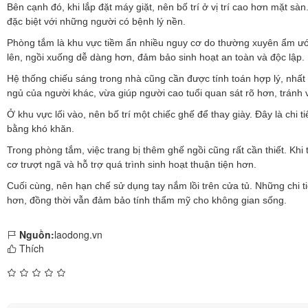
Bên cạnh đó, khi lắp đặt máy giặt, nên bố trí ở vị trí cao hơn mặt s
đặc biệt với những người có bệnh lý nền.
Phòng tắm là khu vực tiềm ẩn nhiều nguy cơ do thường xuyên ẩm ướt. V
lên, ngồi xuống dễ dàng hơn, đảm bảo sinh hoạt an toàn và độc lập.
Hệ thống chiếu sáng trong nhà cũng cần được tính toán hợp lý, nhất
ngủ của người khác, vừa giúp người cao tuổi quan sát rõ hơn, tránh 
Ở khu vực lối vào, nên bố trí một chiếc ghế để thay giày. Đây là chi
bằng khó khăn.
Trong phòng tắm, việc trang bị thêm ghế ngồi cũng rất cần thiết. Kh
cơ trượt ngã và hỗ trợ quá trình sinh hoạt thuận tiện hơn.
Cuối cùng, nên hạn chế sử dụng tay nắm lồi trên cửa tủ. Những chi t
hơn, đồng thời vẫn đảm bảo tính thẩm mỹ cho không gian sống.
Nguồn:
laodong.vn
Thích