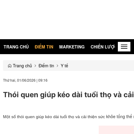
TRANG CHỦ
ĐIỂM TIN
MARKETING
CHIẾN LƯỢC
KIẾN
Togg
navig
Trang chủ
Điểm tin
Y tế
Thứ hai, 01/06/2026
|
09:16
Thói quen giúp kéo dài tuổi thọ và cả
khỏe tổng thể 
Một số thói quen giúp kéo dài tuổi thọ và cải thiện sức