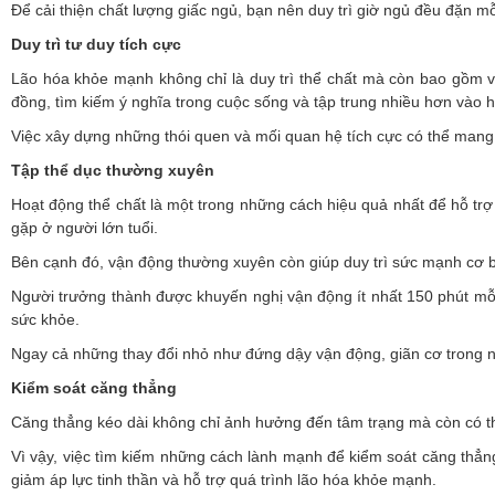
Để cải thiện chất lượng giấc ngủ, bạn nên duy trì giờ ngủ đều đặn mỗi
Duy trì tư duy tích cực
Lão hóa khỏe mạnh không chỉ là duy trì thể chất mà còn bao gồm việ
đồng, tìm kiếm ý nghĩa trong cuộc sống và tập trung nhiều hơn vào h
Việc xây dựng những thói quen và mối quan hệ tích cực có thể mang lạ
Tập thể dục thường xuyên
Hoạt động thể chất là một trong những cách hiệu quả nhất để hỗ tr
gặp ở người lớn tuổi.
Bên cạnh đó, vận động thường xuyên còn giúp duy trì sức mạnh cơ bắ
Người trưởng thành được khuyến nghị vận động ít nhất 150 phút mỗi t
sức khỏe.
Ngay cả những thay đổi nhỏ như đứng dậy vận động, giãn cơ trong ng
Kiểm soát căng thẳng
Căng thẳng kéo dài không chỉ ảnh hưởng đến tâm trạng mà còn có t
Vì vậy, việc tìm kiếm những cách lành mạnh để kiểm soát căng thẳng l
giảm áp lực tinh thần và hỗ trợ quá trình lão hóa khỏe mạnh.