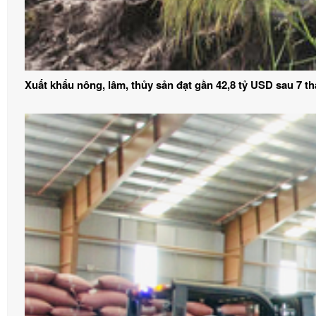
Xuất khẩu nông, lâm, thủy sản đạt gần 42,8 tỷ USD sau 7 t