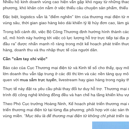
Nhiều hộ kinh doanh vùng cao hiện vẫn gặp khó ngay từ những thao 
phương, khó khăn còn nằm ở việc thiếu câu chuyện sản phẩm, thiếu
Đặc biệt, logistics vẫn là “điểm nghẽn” lớn của thương mại điện tử
vùng sâu, thời gian giao hàng kéo dài khiến tỷ lệ hủy đơn cao, làm 
Trong bối cảnh đó, việc Bộ Công Thương định hướng hình thành các
số, mô hình này hướng tới việc có lực lượng hỗ trợ trực tiếp tại đị
đầu ra” được nhấn mạnh rõ ràng trong một kế hoạch phát triển thư
hàng, doanh thu và thu nhập thực tế của người dân.
Cần "cầm tay chỉ việc"
Báo cáo của Cục Thương mại điện tử và Kinh tế số cho thấy, quy m
lớn doanh thu vẫn tập trung ở các đô thị lớn và các nền tảng quy mô
quen với
mua sắm trực tuyến
, livestream hay giao hàng trong ngày t
Thực tế này đặt ra yêu cầu phải thay đổi tư duy hỗ trợ. Thương mại 
trình độ công nghệ không đồng đều và hạn chế hạ tầng khiến khu vực
Theo Phó Cục trưởng Hoàng Ninh, Kế hoạch phát triển thương mại điệ
triển thương mại điện tử tại từng địa phương; phối hợp với các sàn 
vùng miền.
“Mục tiêu là để thương mại điện tử không chỉ phát triển t