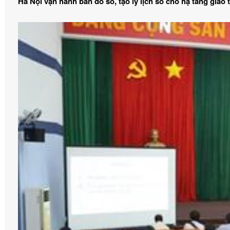
Hà Nội vận hành bản đồ số, tạo lý lịch số cho hạ tầng giao