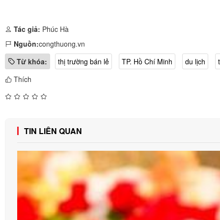
Tác giả:
Phúc Hà
Nguồn:
congthuong.vn
Từ khóa:
thị trường bán lẻ
TP. Hồ Chí Minh
du lịch
Thích
TIN LIÊN QUAN