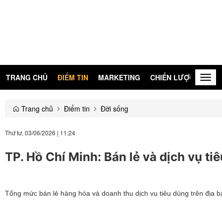
TRANG CHỦ
ĐIỂM TIN
MARKETING
CHIẾN LƯỢC
KIẾN
Togg
navig
Trang chủ
Điểm tin
Đời sống
Thứ tư, 03/06/2026
|
11:24
TP. Hồ Chí Minh: Bán lẻ và dịch vụ t
Tổng mức bán lẻ hàng hóa và doanh thu dịch vụ tiêu dùng trên địa b