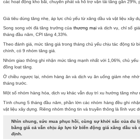
các hoạt động kho bãi, chuyển phát và hỗ trợ vận tải tăng gần 29%,
Giá tiêu dùng tăng nhẹ, áp lực chủ yếu từ xăng dầu và vật liệu xây d
Song song với đà tăng trưởng của
thương mại
và dịch vụ, chỉ số gi
tháng đầu năm, CPI tăng 4,33%.
Theo đánh giá, mức tăng giá trong tháng chủ yếu chịu tác động từ bi
chính, có 9 nhóm tăng giá.
Nhóm giao thông ghi nhận mức tăng mạnh nhất với 1,06%, chủ yếu do 
đồng loạt tăng.
Ở chiều ngược lại, nhóm hàng ăn và dịch vụ ăn uống giảm nhẹ nhờ g
tháng trước.
Một số nhóm hàng hóa, dịch vụ khác vẫn duy trì xu hướng tăng như may
Tính chung 5 tháng đầu năm, phần lớn các nhóm hàng đều ghi nhận 
vật liệu xây dựng. Riêng nhóm thông tin và truyền thông là lĩnh vực
Nhìn chung, sức mua phục hồi, cùng sự khởi sắc của du lịc
bằng giá cả vẫn chịu áp lực từ biến động giá xăng dầu và
định.