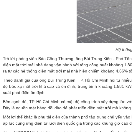
Hệ thống
Trả lời phóng viên Báo Công Thương, ông Bùi Trung Kiên - Phó Tổn
điện mặt trời mái nhà đang vận hành với tổng công suất khoảng 1.800
ra từ các hệ thống điện mặt trời mái nhà hiện chiếm khoảng 4,66% 
Theo đánh giá của ông Bùi Trung Kiên, TP. Hồ Chí Minh hội tụ nhiều đ
độ bức xạ mặt trời khá cao và ổn định, trung bình khoảng 1.581 kW
suất phát điện ổn định.
Bên cạnh đó, TP. Hồ Chí Minh có mật độ công trình xây dựng lớn với
Đây là nguồn mặt bằng dồi dào để phát triển điện mặt trời mà không
Một lợi thế khác là phụ tải điện của thành phố tập trung chủ yếu vào 
áp lực cung ứng điện từ lưới điện quốc gia trong các khung giờ cao 