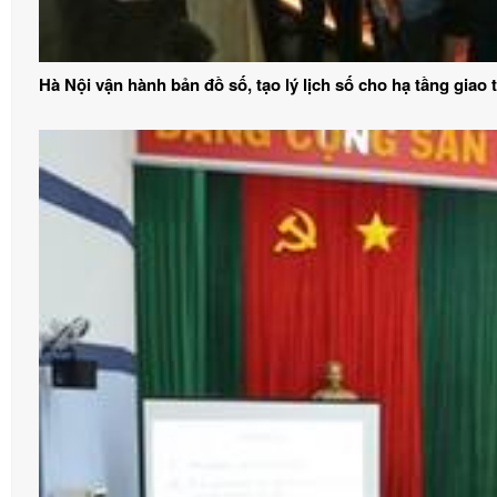
Hà Nội vận hành bản đồ số, tạo lý lịch số cho hạ tầng giao