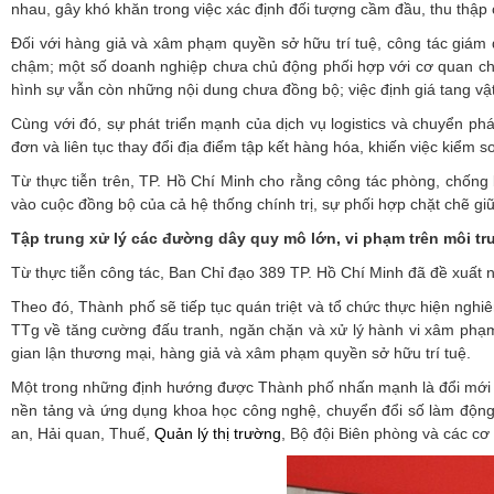
nhau, gây khó khăn trong việc xác định đối tượng cầm đầu, thu thập 
Đối với hàng giả và xâm phạm quyền sở hữu trí tuệ, công tác giám 
chậm; một số doanh nghiệp chưa chủ động phối hợp với cơ quan chức
hình sự vẫn còn những nội dung chưa đồng bộ; việc định giá tang vật
Cùng với đó, sự phát triển mạnh của dịch vụ logistics và chuyển p
đơn và liên tục thay đổi địa điểm tập kết hàng hóa, khiến việc kiểm 
Từ thực tiễn trên, TP. Hồ Chí Minh cho rằng công tác phòng, chống
vào cuộc đồng bộ của cả hệ thống chính trị, sự phối hợp chặt chẽ 
Tập trung xử lý các đường dây quy mô lớn, vi phạm trên môi t
Từ thực tiễn công tác, Ban Chỉ đạo 389 TP. Hồ Chí Minh đã đề xuất nh
Theo đó, Thành phố sẽ tiếp tục quán triệt và tổ chức thực hiện ng
TTg về tăng cường đấu tranh, ngăn chặn và xử lý hành vi xâm phạm
gian lận thương mại, hàng giả và xâm phạm quyền sở hữu trí tuệ.
Một trong những định hướng được Thành phố nhấn mạnh là đổi mới p
nền tảng và ứng dụng khoa học công nghệ, chuyển đổi số làm động l
an, Hải quan, Thuế,
Quản lý thị trường
, Bộ đội Biên phòng và các cơ 