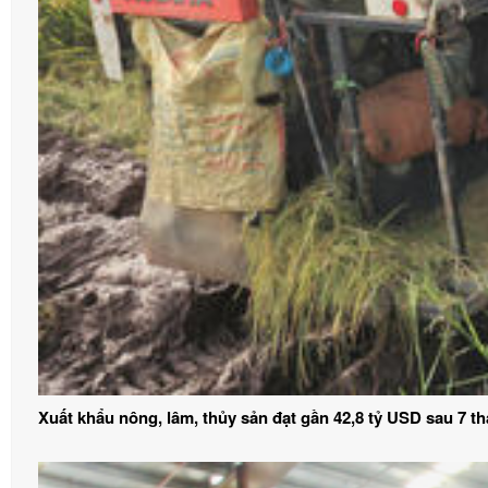
Xuất khẩu nông, lâm, thủy sản đạt gần 42,8 tỷ USD sau 7 t