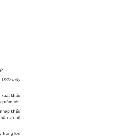
EP
u USD thủy
 xuất khẩu
g năm tới.
 nhập khẩu
khẩu và hệ
ỷ trọng lớn