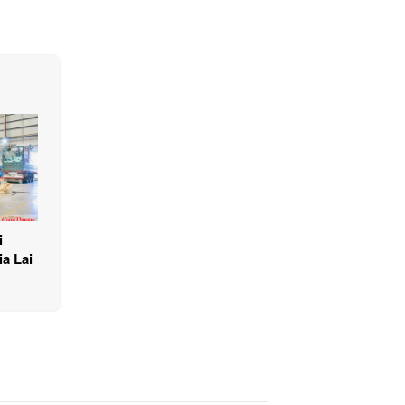
i
a Lai