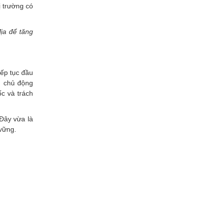
ị trường có
ịa để tăng
iếp tục đầu
n chủ động
c và trách
Đây vừa là
 vững.