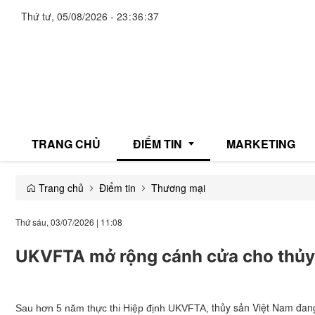
Thứ tư, 05/08/2026
-
23
:
36
:
37
TRANG CHỦ
ĐIỂM TIN
MARKETING
Trang chủ
Điểm tin
Thương mại
Giải trí
Thứ sáu, 03/07/2026
|
11:08
Thương mại
UKVFTA mở rộng cánh cửa cho thủy 
Đời sống
Y tế
thủy sản Việt Nam đan
Sau hơn 5 năm thực thi Hiệp định UKVFTA,