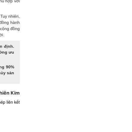
hù hợp với
Tuy nhiên,
 đồng hành
a cộng đồng
ới.
n định.
ưởng ưu
ảng 90%
hủy sản
hiên Kim
ép liên kết