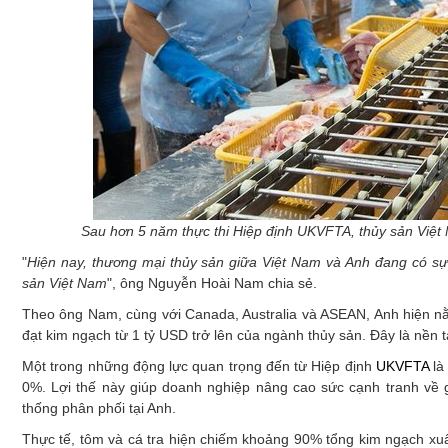
Sau hơn 5 năm thực thi Hiệp định UKVFTA, thủy sản Việ
"
Hiện nay, thương mại thủy sản giữa Việt Nam và Anh đang có s
sản Việt Nam
", ông Nguyễn Hoài Nam chia sẻ.
Theo ông Nam, cùng với Canada, Australia và ASEAN, Anh hiện nằ
đạt kim ngạch từ 1 tỷ USD trở lên của ngành thủy sản. Đây là nền
Một trong những động lực quan trọng đến từ Hiệp định
UKVFTA
là
0%. Lợi thế này giúp doanh nghiệp nâng cao sức cạnh tranh về g
thống phân phối tại Anh.
Thực tế, tôm và cá tra hiện chiếm khoảng 90% tổng kim ngạch xuất