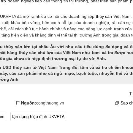
ợ doanh nghiệp tiếp cận thông tin thị trường, phát triển sản phẩm p
 UKVFTA đã mở ra nhiều cơ hội cho doanh nghiệp
thủy sản
Việt Nam. 
g xuất khẩu bền vững, bên cạnh nỗ lực của doanh nghiệp, rất cần sự
 chế, cải cách thủ tục hành chính và nâng cao năng lực cạnh tranh củ
ăng hiện diện và khẳng định vị thế tại thị trường Anh trong giai đoạn t
 thủy sản lớn tại châu Âu với nhu cầu tiêu dùng đa dạng và ổ
 mặt hàng thủy sản chủ lực của Việt Nam như tôm, cá tra được h
uốc gia chưa có hiệp định thương mại tự do với Anh.
 USD thủy sản từ Việt Nam. Trong đó, tôm và cá tra chiếm kho
 này, các sản phẩm như cá ngừ, mực, bạch tuộc, nhuyễn thể và t
rường Anh.
T
Nguồn:
congthuong.vn
Sao ch
Nam
tận dụng hiệp định UKVFTA