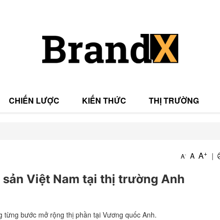
CHIẾN LƯỢC
KIẾN THỨC
THỊ TRƯỜNG
T
+
A
A
|
-
A
T
sản Việt Nam tại thị trường Anh
g từng bước mở rộng thị phần tại Vương quốc Anh.