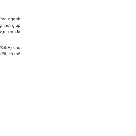
hững ngành
g thời giúp
ược xem là
VASEP) cho
đổi, có thể