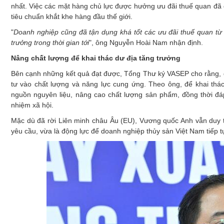
nhất. Việc các mặt hàng chủ lực được hưởng ưu đãi thuế quan đã g
tiêu chuẩn khắt khe hàng đầu thế giới.
"
Doanh nghiệp cũng đã tận dụng khá tốt các ưu đãi thuế quan từ 
trưởng trong thời gian tới
", ông Nguyễn Hoài Nam nhận định.
Nâng chất lượng để khai thác dư địa tăng trưởng
Bên cạnh những kết quả đạt được, Tổng Thư ký VASEP cho rằng, dư
tư vào chất lượng và năng lực cung ứng. Theo ông, để khai th
nguồn nguyên liệu, nâng cao chất lượng sản phẩm, đồng thời đá
nhiệm xã hội.
Mặc dù đã rời Liên minh châu Âu (EU), Vương quốc Anh vẫn duy t
yêu cầu, vừa là động lực để doanh nghiệp thủy sản Việt Nam tiếp t