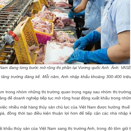
t Nam đang từng bước mở rộng thị phần tại Vương quốc Anh. Ảnh: VAS
ự tăng trưởng đáng kể. Mỗi năm, Anh nhập khẩu khoảng 300-400 triệ
m trong nhóm những thị trường quan trọng ngay sau nhóm thị trường
 tảng để doanh nghiệp tiếp tục mở rộng hoạt động xuất khẩu trong nhữn
 việc nhiều mặt hàng thủy sản chủ lực của Việt Nam được hưởng thuế
iá, đồng thời tạo điều kiện thuận lợi hơn để tiếp cận các nhà nhập 
 khẩu thủy sản của Việt Nam sang thị trường Anh, trong đó tôm giữ t