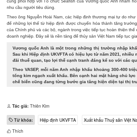
cũng phối hợp với Tổ chức Seafish của Vương quốc Anh nhằm hỗ tr
nhu cầu người tiêu dùng.
Theo ông Nguyễn Hoài Nam, các hiệp định thương mại tự do như
để những lợi thế từ hiệp định được chuyển hóa thành tăng trưởn
của Chính phủ và các bộ, ngành trong việc tiếp tục hoàn thiện thể
doanh nghiệp. Đây sẽ là nền tảng để thủy sản Việt Nam tiếp tục gia t
Vương quốc Anh là một trong những thị trường nhập khẩu
Sau khi Hiệp định UKVFTA có hiệu lực từ năm 2021, nhiều
đãi thuế quan, tạo lợi thế cạnh tranh đáng kể so với các q
Theo VASEP, mỗi năm Anh nhập khẩu khoảng 300-400 triệu
tổng kim ngạch xuất khẩu. Bên cạnh hai mặt hàng chủ lực
chế biến cũng đang từng bước gia tăng hiện diện tại thị t
Tác giả:
Thiên Kim
Từ khóa:
Hiệp định UKVFTA
Xuất khẩu Thuỷ sản Việt 
Thích