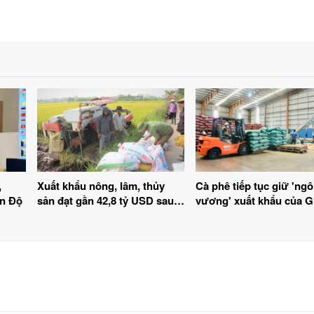
,
Xuất khẩu nông, lâm, thủy
Cà phê tiếp tục giữ 'ngô
Ấn Độ
sản đạt gần 42,8 tỷ USD sau 7
vương' xuất khẩu của Gi
tháng năm 2026