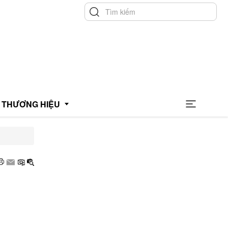
THƯƠNG HIỆU
hương hiệu uy tín
hương hiệu xanh
OCOP