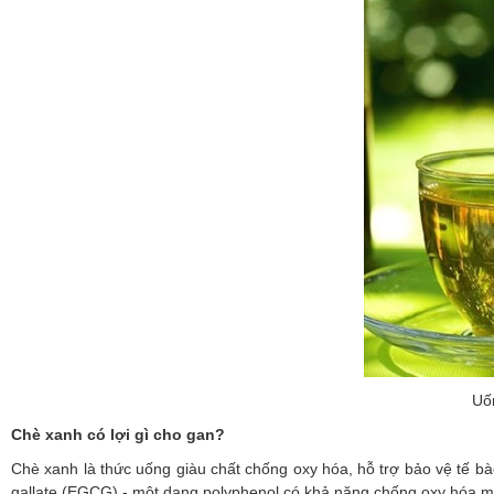
Uố
Chè xanh có lợi gì cho gan?
Chè xanh là thức uống giàu chất chống oxy hóa, hỗ trợ bảo vệ tế b
gallate (EGCG) - một dạng polyphenol có khả năng chống oxy hóa m