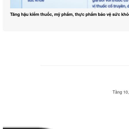
Tăng hậu kiểm thuốc, mỹ phẩm, thực phẩm bảo vệ sức khỏ
Tầng 10,