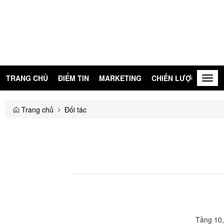
TRANG CHỦ
ĐIỂM TIN
MARKETING
CHIẾN LƯỢC
KIẾN
Togg
navig
Trang chủ
Đối tác
Tầng 10,