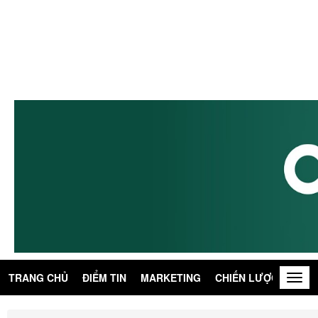
TRANG CHỦ
ĐIỂM TIN
MARKETING
CHIẾN LƯỢC
KIẾN
Togg
navig