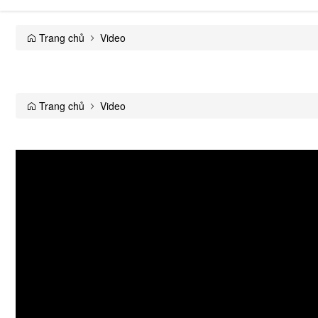
Trang chủ
Video
Giải trí
Thương mại
Trang chủ
Video
Đời sống
Y tế
Xây dựng
Emagazine