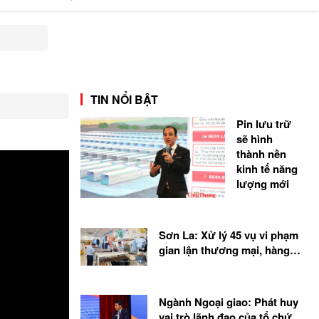
hương hiệu uy tín
hương hiệu xanh
TIN NỔI BẬT
OCOP
Pin lưu trữ
sẽ hình
thành nền
kinh tế năng
lượng mới
Sơn La: Xử lý 45 vụ vi phạm
gian lận thương mại, hàng
giả
Ngành Ngoại giao: Phát huy
vai trò lãnh đạo của tổ chức