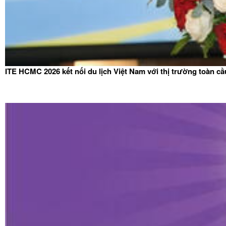
ITE HCMC 2026 kết nối du lịch Việt Nam với thị trường toàn cầ