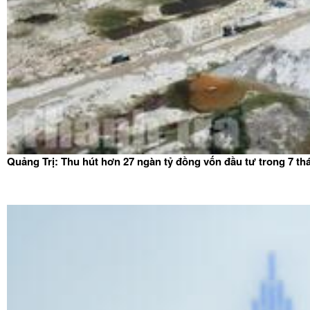
Quảng Trị: Thu hút hơn 27 ngàn tỷ đồng vốn đầu tư trong 7 t