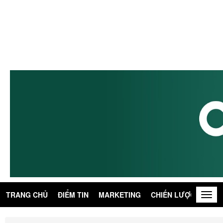
TRANG CHỦ
ĐIỂM TIN
MARKETING
CHIẾN LƯỢC
KIẾN
Togg
navig