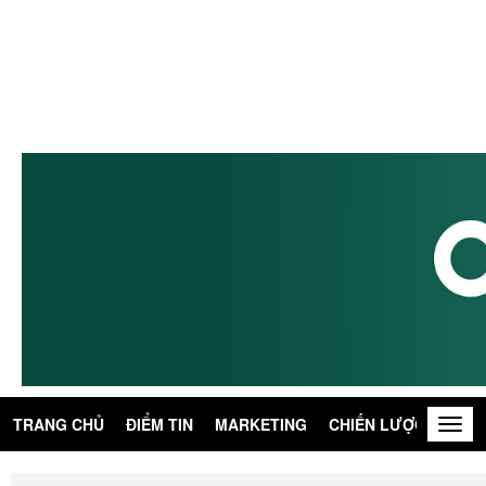
TRANG CHỦ
ĐIỂM TIN
MARKETING
CHIẾN LƯỢC
KIẾN
Togg
navig