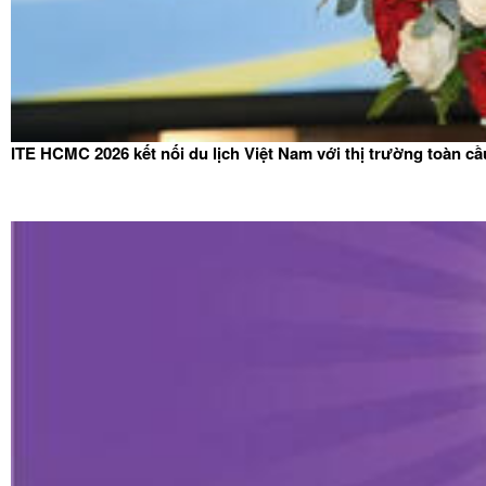
ITE HCMC 2026 kết nối du lịch Việt Nam với thị trường toàn cầ