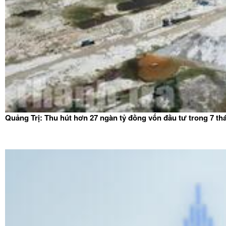
Quảng Trị: Thu hút hơn 27 ngàn tỷ đồng vốn đầu tư trong 7 t