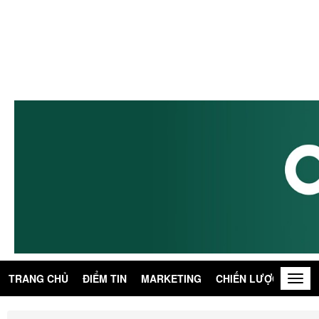
TRANG CHỦ
ĐIỂM TIN
MARKETING
CHIẾN LƯỢC
KIẾN
Togg
navig