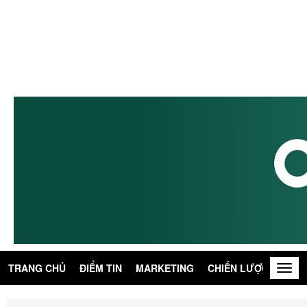
TRANG CHỦ
ĐIỂM TIN
MARKETING
CHIẾN LƯỢC
KIẾN
Togg
navig