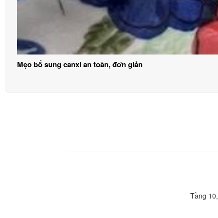
Mẹo bổ sung canxi an toàn, đơn giản
Tầng 10,