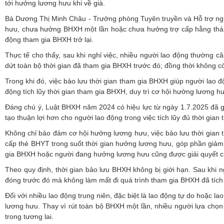
tới hưởng lương hưu khi về già.
Bà Dương Thị Minh Châu - Trưởng phòng Tuyên truyền và Hỗ trợ ngư
hưu, chưa hưởng BHXH một lần hoặc chưa hưởng trợ cấp hằng tháng 
động tham gia BHXH trở lại.
Thực tế cho thấy, sau khi nghỉ việc, nhiều người lao động thường 
dứt toàn bộ thời gian đã tham gia BHXH trước đó; đồng thời không 
Trong khi đó, việc bảo lưu thời gian tham gia BHXH giúp người lao độ
động tích lũy thời gian tham gia BHXH, duy trì cơ hội hưởng lương hư
Đáng chú ý, Luật BHXH năm 2024 có hiệu lực từ ngày 1.7.2025 đã g
tạo thuận lợi hơn cho người lao động trong việc tích lũy đủ thời gi
Không chỉ bảo đảm cơ hội hưởng lương hưu, việc bảo lưu thời gian 
cấp thẻ BHYT trong suốt thời gian hưởng lương hưu, góp phần giảm 
gia BHXH hoặc người đang hưởng lương hưu cũng được giải quyết chế
Theo quy định, thời gian bảo lưu BHXH không bị giới hạn. Sau khi n
đóng trước đó mà không làm mất đi quá trình tham gia BHXH đã tích 
Đối với nhiều lao động trung niên, đặc biệt là lao động tự do hoặc l
lương hưu. Thay vì rút toàn bộ BHXH một lần, nhiều người lựa chọn
trong tương lai.