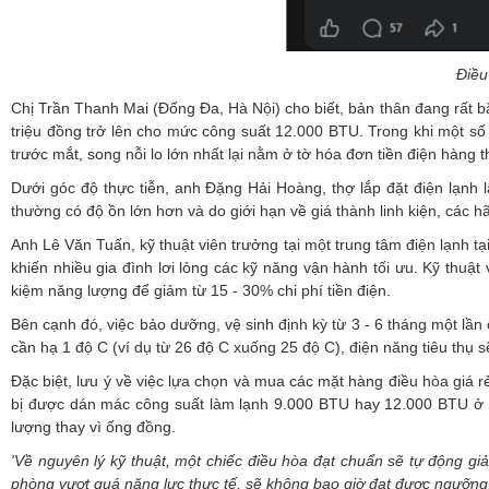
Điều
Chị Trần Thanh Mai (Đống Đa, Hà Nội) cho biết, bản thân đang rất b
triệu đồng trở lên cho mức công suất 12.000 BTU. Trong khi một số 
trước mắt, song nỗi lo lớn nhất lại nằm ở tờ hóa đơn tiền điện hàng
Dưới góc độ thực tiễn, anh Đặng Hải Hoàng, thợ lắp đặt điện lạnh 
thường có độ ồn lớn hơn và do giới hạn về giá thành linh kiện, các h
Anh Lê Văn Tuấn, kỹ thuật viên trưởng tại một trung tâm điện lạnh tạ
khiến nhiều gia đình lơi lỏng các kỹ năng vận hành tối ưu. Kỹ thuậ
kiệm năng lượng để giảm từ 15 - 30% chi phí tiền điện.
Bên cạnh đó, việc bảo dưỡng, vệ sinh định kỳ từ 3 - 6 tháng một lần c
cần hạ 1 độ C (ví dụ từ 26 độ C xuống 25 độ C), điện năng tiêu thụ s
Đặc biệt, lưu ý về việc lựa chọn và mua các mặt hàng điều hòa giá r
bị được dán mác công suất làm lạnh 9.000 BTU hay 12.000 BTU ở vỏ
lượng thay vì ống đồng.
'Về nguyên lý kỹ thuật, một chiếc điều hòa đạt chuẩn sẽ tự động gi
phòng vượt quá năng lực thực tế, sẽ không bao giờ đạt được ngưỡng nh