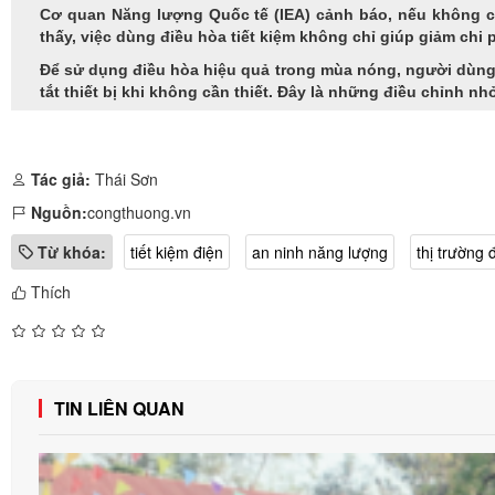
Cơ quan Năng lượng Quốc tế (IEA) cảnh báo, nếu không cả
thấy, việc dùng điều hòa tiết kiệm không chỉ giúp giảm chi 
Để sử dụng điều hòa hiệu quả trong mùa nóng, người dùng n
tắt thiết bị khi không cần thiết. Đây là những điều chỉnh nh
Tác giả:
Thái Sơn
Nguồn:
congthuong.vn
Từ khóa:
tiết kiệm điện
an ninh năng lượng
thị trường 
Thích
TIN LIÊN QUAN