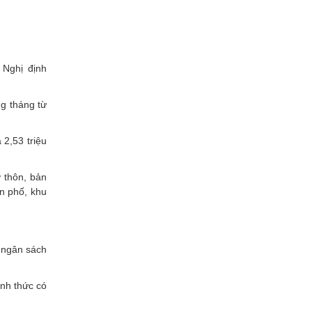
 Nghị định
ng tháng từ
 2,53 triệu
ỡ thôn, bản
ân phố, khu
i ngân sách
.
nh thức có