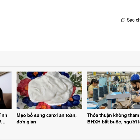
Sao ch
tình
Mẹo bổ sung canxi an toàn,
Thỏa thuận không tham 
ở
đơn giản
BHXH bắt buộc, người l
động bị phạt đến 1 triệ