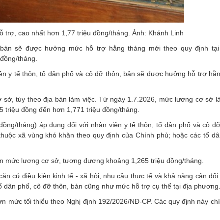
ỗ trợ, cao nhất hơn 1,77 triệu đồng/tháng. Ảnh: Khánh Linh
, bản sẽ được hưởng mức hỗ trợ hằng tháng mới theo quy định tại
 đồng/tháng.
ên y tế thôn, tổ dân phố và cô đỡ thôn, bản sẽ được hưởng hỗ trợ hằ
sở, tùy theo địa bàn làm việc. Từ ngày 1.7.2026, mức lương cơ sở là
 triệu đồng đến hơn 1,771 triệu đồng/tháng.
đồng/tháng) áp dụng đối với nhân viên y tế thôn, tổ dân phố và cô đ
ản thuộc xã vùng khó khăn theo quy định của Chính phủ; hoặc các tổ d
lần mức lương cơ sở, tương đương khoảng 1,265 triệu đồng/tháng.
ăn cứ điều kiện kinh tế - xã hội, nhu cầu thực tế và khả năng cân đố
ổ dân phố, cô đỡ thôn, bản cũng như mức hỗ trợ cụ thể tại địa phương
n mức tối thiểu theo Nghị định 192/2026/NĐ-CP. Các quy định này chí