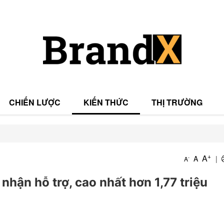
CHIẾN LƯỢC
KIẾN THỨC
THỊ TRƯỜNG
T
+
A
A
|
-
A
T
 nhận hỗ trợ, cao nhất hơn 1,77 triệu