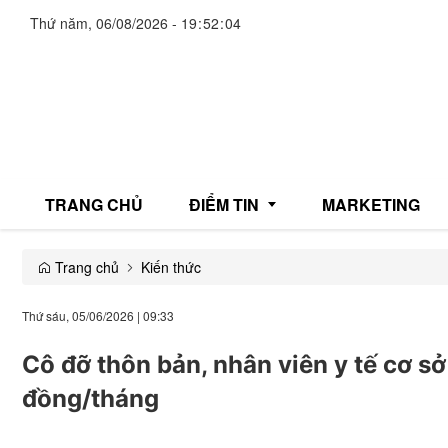
Thứ năm, 06/08/2026
-
19
:
52
:
05
TRANG CHỦ
ĐIỂM TIN
MARKETING
Trang chủ
Kiến thức
Giải trí
Thứ sáu, 05/06/2026
|
09:33
Thương mại
Cô đỡ thôn bản, nhân viên y tế cơ sở
Đời sống
đồng/tháng
Y tế