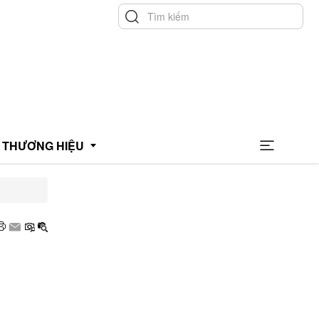
THƯƠNG HIỆU
hương hiệu uy tín
hương hiệu xanh
OCOP