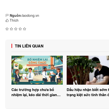
Nguồn:
laodong.vn
Thích
TIN LIÊN QUAN
Các trường hợp chưa bổ
Dấu hiệu nhận biết sớm 
nhiệm lại, kéo dài thời gian
trạng kiệt sức tinh thần 
lãnh đạo, quản lý với công
người trẻ
chức