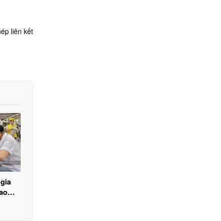
ép liên kết
gia
ao
u đồng