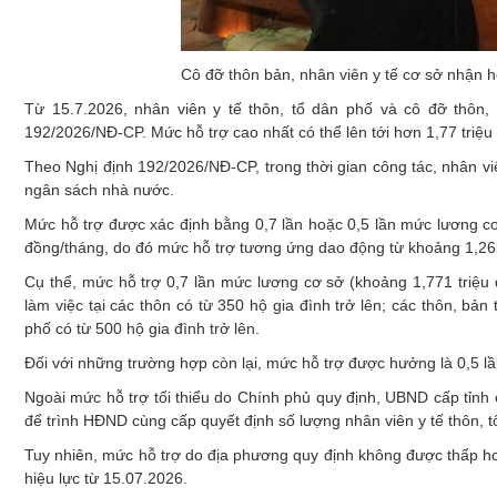
Cô đỡ thôn bản, nhân viên y tế cơ sở nhận h
Từ 15.7.2026, nhân viên y tế thôn, tổ dân phố và cô đỡ thôn
192/2026/NĐ-CP. Mức hỗ trợ cao nhất có thể lên tới hơn 1,77 triệu
Theo Nghị định 192/2026/NĐ-CP, trong thời gian công tác, nhân vi
ngân sách nhà nước.
Mức hỗ trợ được xác định bằng 0,7 lần hoặc 0,5 lần mức lương cơ 
đồng/tháng, do đó mức hỗ trợ tương ứng dao động từ khoảng 1,265
Cụ thể, mức hỗ trợ 0,7 lần mức lương cơ sở (khoảng 1,771 triệu 
làm việc tại các thôn có từ 350 hộ gia đình trở lên; các thôn, b
phố có từ 500 hộ gia đình trở lên.
Đối với những trường hợp còn lại, mức hỗ trợ được hưởng là 0,5 
Ngoài mức hỗ trợ tối thiểu do Chính phủ quy định, UBND cấp tỉnh c
để trình HĐND cùng cấp quyết định số lượng nhân viên y tế thôn, t
Tuy nhiên, mức hỗ trợ do địa phương quy định không được thấp hơ
hiệu lực từ 15.07.2026.