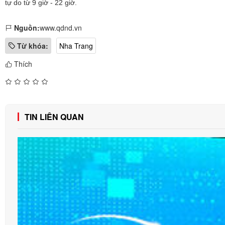
tự do từ 9 giờ - 22 giờ.
Nguồn:
www.qdnd.vn
Từ khóa:
Nha Trang
Thích
TIN LIÊN QUAN