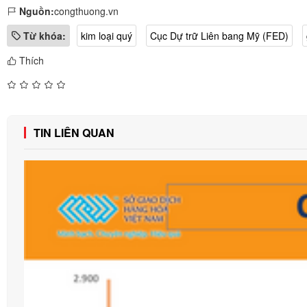
Nguồn:
congthuong.vn
Từ khóa:
kim loại quý
Cục Dự trữ Liên bang Mỹ (FED)
Thích
TIN LIÊN QUAN